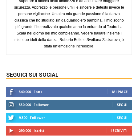
superare il blocco della timidezza e ad acquistare maggiore
sicurezza. Apprezzo le persone umili e sincere e detesto invece le
persone vigliacche. Un’altra mia grande passione è la danza
classica che ho studiato sin da quando ero bambina. Il mio sogno
più grande l’ho realizzato qualche anno fa entrando al Teatro La
Scala nel giorno del mio compleanno. Vedere ballare insieme i
miei due idoli della danza, Roberto Bolle e Svetlana Zackarova, è
stata un’emozione incredibile.
SEGUICI SUI SOCIAL
540,000
Fans
MI PIACE
550,000
Follower
SEGUI
9,300
Follower
SEGUI
290,000
Iscritti
ISCRIVITI