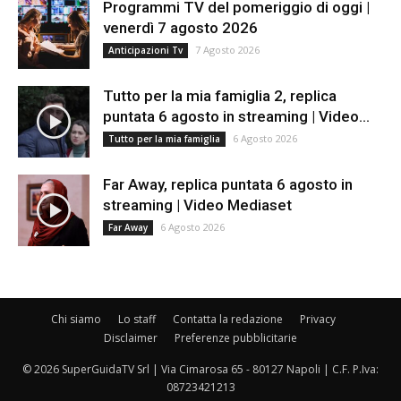
Programmi TV del pomeriggio di oggi |
venerdì 7 agosto 2026
7 Agosto 2026
Anticipazioni Tv
Tutto per la mia famiglia 2, replica
puntata 6 agosto in streaming | Video...
6 Agosto 2026
Tutto per la mia famiglia
Far Away, replica puntata 6 agosto in
streaming | Video Mediaset
6 Agosto 2026
Far Away
Chi siamo
Lo staff
Contatta la redazione
Privacy
Disclaimer
Preferenze pubblicitarie
© 2026 SuperGuidaTV Srl | Via Cimarosa 65 - 80127 Napoli | C.F. P.Iva:
08723421213