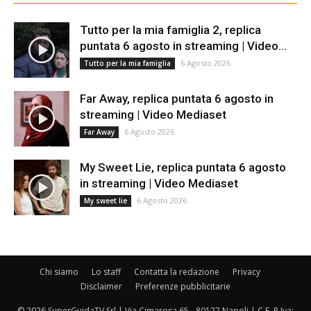
Tutto per la mia famiglia 2, replica
puntata 6 agosto in streaming | Video...
6 Agosto 2026
Tutto per la mia famiglia
Far Away, replica puntata 6 agosto in
streaming | Video Mediaset
6 Agosto 2026
Far Away
My Sweet Lie, replica puntata 6 agosto
in streaming | Video Mediaset
6 Agosto 2026
My sweet lie
Chi siamo
Lo staff
Contatta la redazione
Privacy
Disclaimer
Preferenze pubblicitarie
© 2026 SuperGuidaTV Srl | Via Cimarosa 65 - 80127 Napoli | C.F. P.Iva: