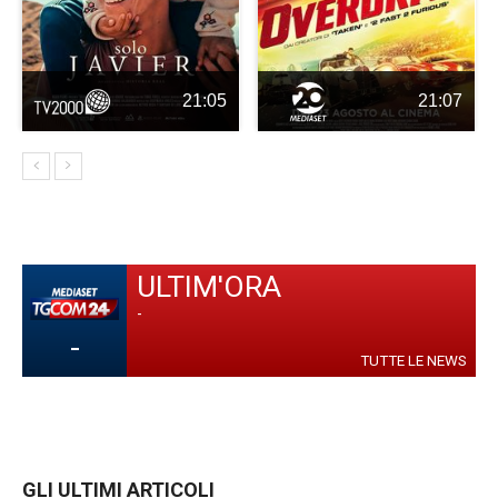
21:05
21:07
ULTIM'ORA
-
-
TUTTE LE NEWS
GLI ULTIMI ARTICOLI