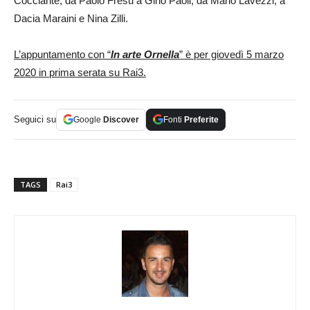
Cocciante, da Paolo Fresu a Gino Paoli, da Mario Lavezzi, a
Dacia Maraini e Nina Zilli.
L’appuntamento con “
In arte Ornella
” è per giovedì 5 marzo
2020 in prima serata su Rai3.
Seguici su
Google
Discover
Fonti
Preferite
TAGS
Rai3