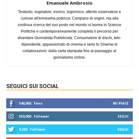
Emanuele Ambrosio
Testardo, sognatore, ironico, logorroico, attento osservatore e
curioso all'ennesima potenza. Campano di origini, ma alla
continua ricerca del suo posto nel mondo si laurea in Scienze
Politiche e contemporaneamente completa il percorso per
diventare Giornalista Pubblicista. Consumatore di dischi, tele-
dipendente, appassionato di cinema e serie tv. Diverse le
collaborazioni: dalla carta stampata fino al passaggio al
giornalismo online.
SEGUICI SUI SOCIAL
540,000
Fans
MI PIACE
550,000
Follower
SEGUI
9,300
Follower
SEGUI