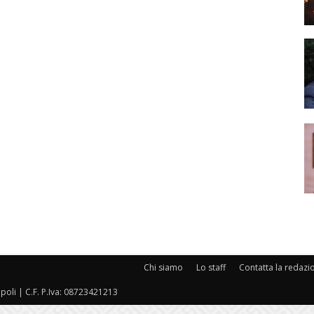
Chi siamo
Lo staff
Contatta la redazi
oli | C.F. P.Iva: 08723421213