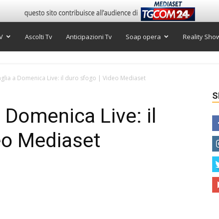
V
Ascolti Tv
Anticipazioni Tv
Soap opera
Reality Sho
glia a Domenica Live: il duro sfogo | Video Mediaset
S
 Domenica Live: il
eo Mediaset