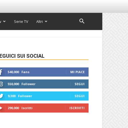
w
Serie TV
Altri
EGUICI SUI SOCIAL
540,000
Fans
MI PIACE
550,000
Follower
SEGUI
9,300
Follower
SEGUI
290,000
Iscritti
ISCRIVITI