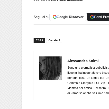
Seguici su
Google
Discover
Fonti
Pre
TAGS
Canale 5
Alessandra Solmi
Sono una giornalista pubblicist
liceo mi ha insegnato che biso
per ogni cosa: un tempo per un
Gemma e Giorgio o il GF Vip. Po
Mamma per amica. Divisa fra Em
di Paradiso anche se il mio habi