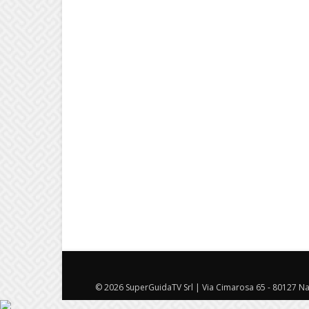
© 2026 SuperGuidaTV Srl | Via Cimarosa 65 - 80127 Nap