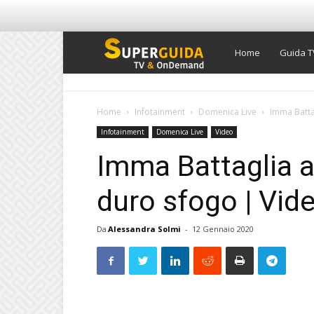
Super
Home
Guida T
Guida
Home
Infotainment
Domenica Live
Imma Batta
Infotainment
Domenica Live
Video
TV
Imma Battaglia a
duro sfogo | Vid
Da
Alessandra Solmi
-
12 Gennaio 2020