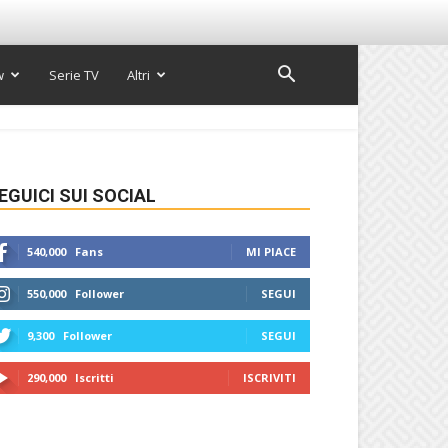
w
Serie TV
Altri
EGUICI SUI SOCIAL
540,000
Fans
MI PIACE
550,000
Follower
SEGUI
9,300
Follower
SEGUI
290,000
Iscritti
ISCRIVITI