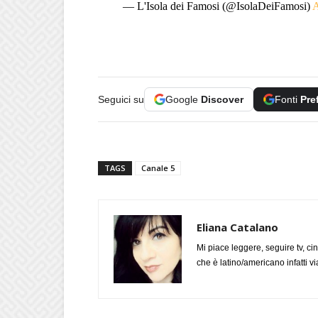
— L'Isola dei Famosi (@IsolaDeiFamosi)
A
Seguici su
Google
Discover
Fonti
Pre
TAGS
Canale 5
Eliana Catalano
Mi piace leggere, seguire tv, ci
che è latino/americano infatti 