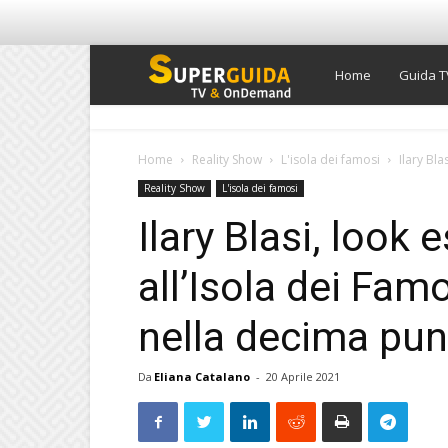
Super
Home
Guida T
Guida
Home
Reality Show
L'isola dei famosi
Ilary Bla
Reality Show
L'isola dei famosi
TV
Ilary Blasi, look 
all’Isola dei Famo
nella decima punt
Da
Eliana Catalano
-
20 Aprile 2021