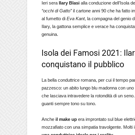
Ieri sera
Ilary Blasi
alla conduzione dell’Isola 
“occhi di Gatto”
il cartone anni 90 che ha fatto
al fumetto di
Eva Kant
, la compagna del genio 
Ilary, la gattona semplice e verace ha conquista
genuina.
Isola dei Famosi 2021: Ilar
conquistano il pubblico
La bella conduttrice romana, per cui il tempo par
pazzesco: un abito lungo blu madonna con uno spa
che lasciava intravedere la rotondità di un seno
guanti sempre tono su tono.
Anche
il make up
era improntato sul blue elettr
mozzafiato con una simpatia travolgente. Molti i
una conduttrice ideale per i reality.