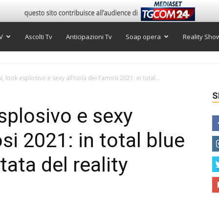
V
Ascolti Tv
Anticipazioni Tv
Soap opera
Reality Sho
si, look esplosivo e sexy all’Isola dei Famosi 2021: in total...
S
esplosivo e sexy
si 2021: in total blue
ata del reality