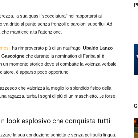
P
erezza, la sua quasi “scocciatura” nel rapportarsi ai
o va dritto al punto senza fronzoli e paroloni superflui. Ad
he mantiene alta l’attenzione.
amosi,
ha rimproverato più di un naufrago:
Ubaldo Lanzo
l Gascoigne
che durante la nomination di Fariba
si è
 un momento storico dove si combatte la volenza verbale
lciatore,
è apparso poco opportuno.
pazzesco che valorizza la meglio lo splendido fisico della
una ragazza, turba i sogni di più di un maschietto…e forse
G
: un look esplosivo che conquista tutti
zare la sua conduzione schietta e senza peli sulla lingua.