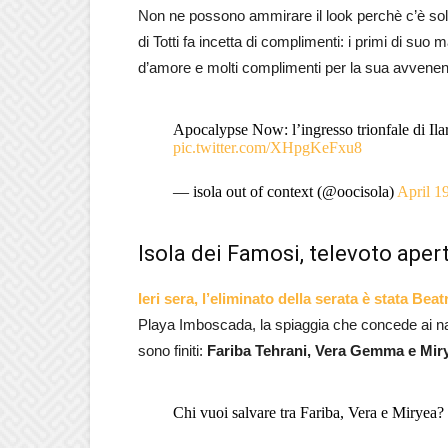
Non ne possono ammirare il look perchè c’è solo
di Totti fa incetta di complimenti: i primi di su
d’amore e molti complimenti per la sua avvene
Apocalypse Now: l’ingresso trionfale di Ilar
pic.twitter.com/XHpgKeFxu8
— isola out of context (@oocisola)
April 1
Isola dei Famosi, televoto apert
Ieri sera, l’eliminato della serata è stata Bea
Playa Imboscada, la spiaggia che concede ai naufr
sono finiti:
Fariba Tehrani, Vera Gemma e Miry
Chi vuoi salvare tra Fariba, Vera e Miryea?