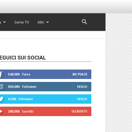
w
Serie TV
Altri
EGUICI SUI SOCIAL
540,000
Fans
MI PIACE
550,000
Follower
SEGUI
9,300
Follower
SEGUI
290,000
Iscritti
ISCRIVITI