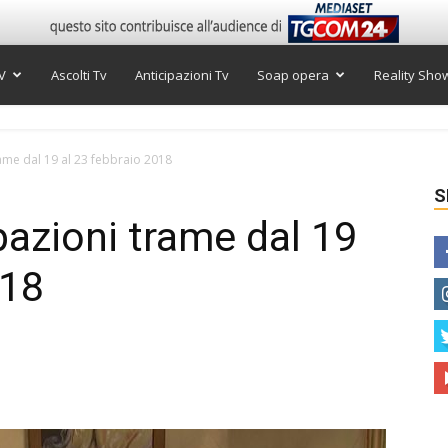
V
Ascolti Tv
Anticipazioni Tv
Soap opera
Reality Sho
trame dal 19 al 23 febbraio 2018
S
ipazioni trame dal 19
018