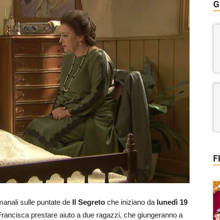
G
F
manali sulle puntate de
Il Segreto
che iniziano da
lunedì 19
ancisca prestare aiuto a due ragazzi, che giungeranno a