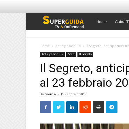
Super
Home
Guida T
Guida
Home
Anticipazioni Tv
Il Segreto, anticipazioni 
Anticipazioni Tv
Soap
Il Segreto
TV
Il Segreto, antic
al 23 febbraio 2
Da
Dorina
-
15 Febbraio 2018