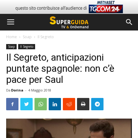
Home
Soap
Il Segreto
Soap
Il Segreto
Il Segreto, anticipazioni
puntate spagnole: non c’è
pace per Saul
Da
Dorina
-
4 Maggio 2018