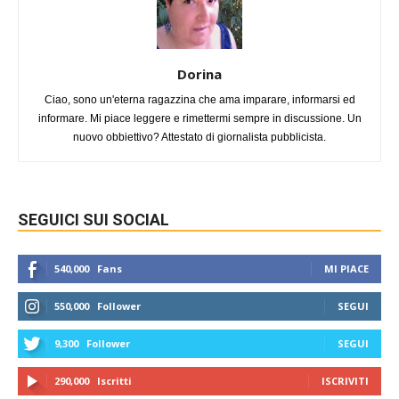
Dorina
Ciao, sono un'eterna ragazzina che ama imparare, informarsi ed
informare. Mi piace leggere e rimettermi sempre in discussione. Un
nuovo obbiettivo? Attestato di giornalista pubblicista.
SEGUICI SUI SOCIAL
540,000
Fans
MI PIACE
550,000
Follower
SEGUI
9,300
Follower
SEGUI
290,000
Iscritti
ISCRIVITI