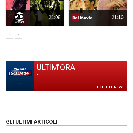
21:08
21:10
ULTIM'ORA
-
-
TUTTE LE NEWS
GLI ULTIMI ARTICOLI