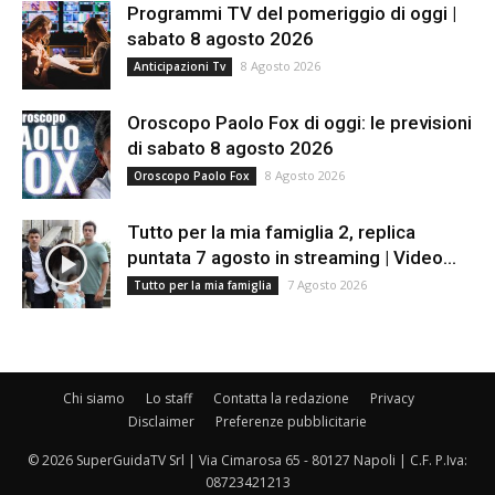
Programmi TV del pomeriggio di oggi |
sabato 8 agosto 2026
8 Agosto 2026
Anticipazioni Tv
Oroscopo Paolo Fox di oggi: le previsioni
di sabato 8 agosto 2026
8 Agosto 2026
Oroscopo Paolo Fox
Tutto per la mia famiglia 2, replica
puntata 7 agosto in streaming | Video...
7 Agosto 2026
Tutto per la mia famiglia
Chi siamo
Lo staff
Contatta la redazione
Privacy
Disclaimer
Preferenze pubblicitarie
© 2026 SuperGuidaTV Srl | Via Cimarosa 65 - 80127 Napoli | C.F. P.Iva:
08723421213