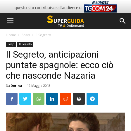
Home
Soap
Il Segreto
Soap
Il Segreto
Il Segreto, anticipazioni
puntate spagnole: ecco ciò
che nasconde Nazaria
Da
Dorina
-
12 Maggio 2018