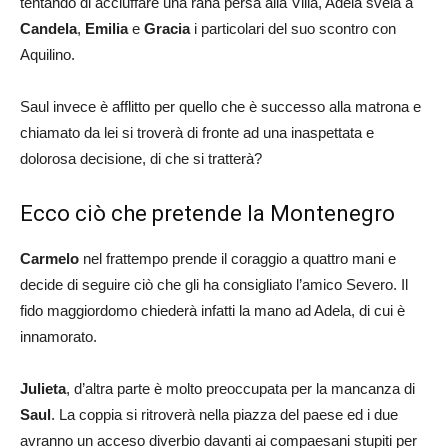
tentando di acciuffare una rana persa alla Villa, Adela svela a
Candela
,
Emilia
e
Gracia
i particolari del suo scontro con
Aquilino.
Saul invece è afflitto per quello che è successo alla matrona e
chiamato da lei si troverà di fronte ad una inaspettata e
dolorosa decisione, di che si tratterà?
Ecco ciò che pretende la Montenegro
Carmelo
nel frattempo prende il coraggio a quattro mani e
decide di seguire ciò che gli ha consigliato l’amico Severo. Il
fido maggiordomo chiederà infatti la mano ad Adela, di cui è
innamorato.
Julieta
, d’altra parte è molto preoccupata per la mancanza di
Saul
. La coppia si ritroverà nella piazza del paese ed i due
avranno un acceso diverbio davanti ai compaesani stupiti per