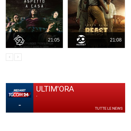
21:05
21:08
ULTIM'ORA
-
-
TUTTE LE NEWS