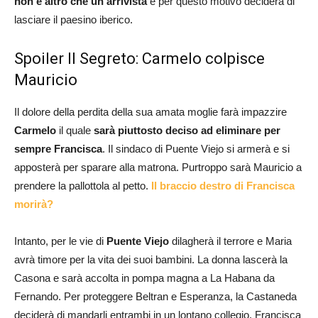
non è altro che un’arrivista
e per questo motivo deciderà di
lasciare il paesino iberico.
Spoiler Il Segreto: Carmelo colpisce
Mauricio
Il dolore della perdita della sua amata moglie farà impazzire
Carmelo
il quale
sarà piuttosto deciso ad eliminare per
sempre Francisca
. Il sindaco di Puente Viejo si armerà e si
apposterà per sparare alla matrona. Purtroppo sarà Mauricio a
prendere la pallottola al petto.
Il braccio destro di Francisca
morirà?
Intanto, per le vie di
Puente Viejo
dilagherà il terrore e Maria
avrà timore per la vita dei suoi bambini. La donna lascerà la
Casona e sarà accolta in pompa magna a La Habana da
Fernando. Per proteggere Beltran e Esperanza, la Castaneda
deciderà di mandarli entrambi in un lontano collegio. Francisca