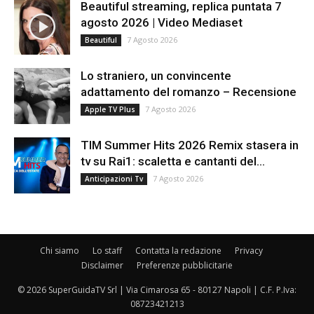
Beautiful streaming, replica puntata 7
agosto 2026 | Video Mediaset
7 Agosto 2026
Beautiful
Lo straniero, un convincente
adattamento del romanzo – Recensione
7 Agosto 2026
Apple TV Plus
TIM Summer Hits 2026 Remix stasera in
tv su Rai1: scaletta e cantanti del...
7 Agosto 2026
Anticipazioni Tv
Chi siamo
Lo staff
Contatta la redazione
Privacy
Disclaimer
Preferenze pubblicitarie
© 2026 SuperGuidaTV Srl | Via Cimarosa 65 - 80127 Napoli | C.F. P.Iva:
08723421213