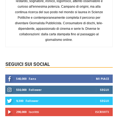
Testardo, sognatore, ironico, logorroico, attento osservatore e
curioso all'ennesima potenza. Campano di origini, ma alla
continua ricerca del suo posto nel mondo si laurea in Scienze
Politiche e contemporaneamente completa il percorso per
diventare Giornalista Pubblicista. Consumatore di dischi, tele-
dipendente, appassionato di cinema e serie tv. Diverse le
collaborazioni: dalla carta stampata fino al passaggio al
giornalismo online.
SEGUICI SUI SOCIAL
540,000
Fans
MI PIACE
550,000
Follower
SEGUI
9,300
Follower
SEGUI
290,000
Iscritti
ISCRIVITI