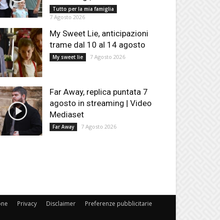
Tutto per la mia famiglia
7 Agosto 2026
My Sweet Lie, anticipazioni
trame dal 10 al 14 agosto
7 Agosto 2026
My sweet lie
Far Away, replica puntata 7
agosto in streaming | Video
Mediaset
7 Agosto 2026
Far Away
one
Privacy
Disclaimer
Preferenze pubblicitarie