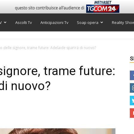
V
Ascolti Tv
Anticipazioni Tv
Soap opera
Reality Sho
so delle signore, trame future: Adelaide sparirà di nuovo?
S
 signore, trame future:
 di nuovo?