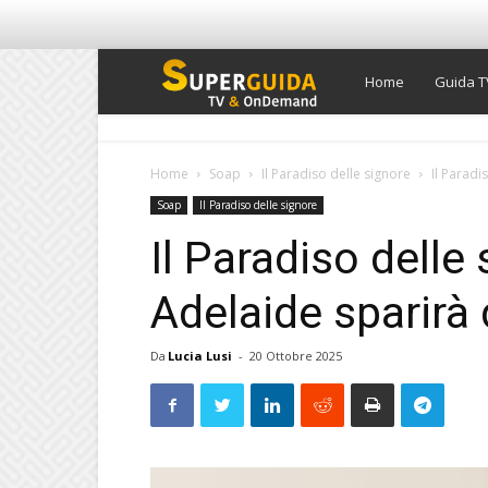
Super
Home
Guida T
Guida
Home
Soap
Il Paradiso delle signore
Il Paradi
Soap
Il Paradiso delle signore
TV
Il Paradiso delle
Adelaide sparirà
Da
Lucia Lusi
-
20 Ottobre 2025