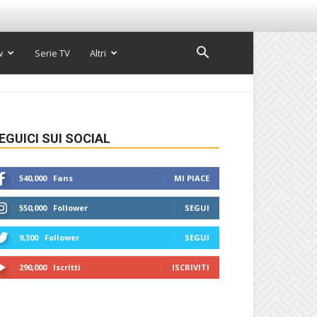
w
Serie TV
Altri
EGUICI SUI SOCIAL
540,000
Fans
MI PIACE
550,000
Follower
SEGUI
9,300
Follower
SEGUI
290,000
Iscritti
ISCRIVITI