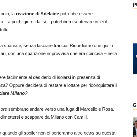
P
onio, la
reazione di Adelaide
potrebbe essere
o – a pochi giorni dal sì – potrebbero scatenare in lei il
utti.
a sparisce, senza lasciare traccia. Ricordiamo che già in
cari, con una sparizione improvvisa che era coincisa – nella
.
 facilmente al desiderio di isolarsi in presenza di
za? Oppure deciderà di restare e lottare per riconquistare il
ciare Milano?
G
ors
sembrano andare verso una fuga di Marcello e Rosa.
dimettersi e scappare da Milano con Camilli.
a quando gli spoiler non ci porteranno altre
news
su questa