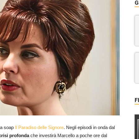
G
F
lla soap
Il Paradiso delle Signore
. Negli episodi in onda dal
crisi profonda
che investirà Marcello a poche ore dal