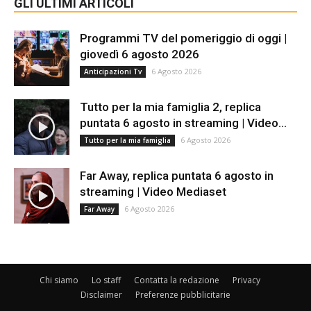
GLI ULTIMI ARTICOLI
Programmi TV del pomeriggio di oggi |
giovedì 6 agosto 2026
6 Agosto 2026
Anticipazioni Tv
Tutto per la mia famiglia 2, replica
puntata 6 agosto in streaming | Video...
6 Agosto 2026
Tutto per la mia famiglia
Far Away, replica puntata 6 agosto in
streaming | Video Mediaset
6 Agosto 2026
Far Away
Chi siamo
Lo staff
Contatta la redazione
Privacy
Disclaimer
Preferenze pubblicitarie