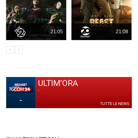
21:05
21:08
ULTIM'ORA
-
-
TUTTE LE NEWS