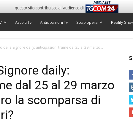
V
Ascolti Tv
Anticipazioni Tv
Soap opera
Reality Sho
so delle Signore daily: anticipazioni trame dal 25 al 29 marzo...
S
Signore daily:
ame dal 25 al 29 marzo
tro la scomparsa di
ri?