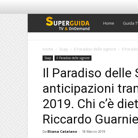
Super
Home
Guida T
Guida
Home
Soap
Il Paradiso delle signore
Il Paradi
Soap
Il Paradiso delle signore
TV
Il Paradiso delle 
anticipazioni tr
2019. Chi c’è die
Riccardo Guarnie
Da
Eliana Catalano
-
18 Marzo 2019