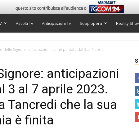
V
Ascolti Tv
Anticipazioni Tv
Soap opera
Reality Sho
so delle Signore: anticipazioni trame puntate dal 3 al 7 aprile...
S
 Signore: anticipazioni
 3 al 7 aprile 2023.
 Tancredi che la sua
ia è finita