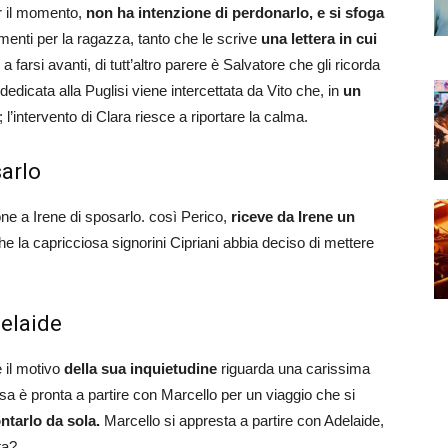
er il momento,
non ha intenzione di perdonarlo, e si sfoga
timenti per la ragazza, tanto che le scrive
una lettera in cui
 farsi avanti, di tutt’altro parere è Salvatore che gli ricorda
edicata alla Puglisi viene intercettata da Vito che, in
un
l’intervento di Clara riesce a riportare la calma.
sarlo
one a Irene di sposarlo. così Perico,
riceve da Irene un
 la capricciosa signorini Cipriani abbia deciso di mettere
delaide
 il motivo
della sua inquietudine
riguarda una carissima
essa è pronta a partire con Marcello per un viaggio che si
ontarlo da sola.
Marcello si appresta a partire con Adelaide,
ta?