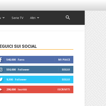
w
Serie TV
Altri
EGUICI SUI SOCIAL
540,000
Fans
MI PIACE
550,000
Follower
SEGUI
9,300
Follower
SEGUI
290,000
Iscritti
ISCRIVITI