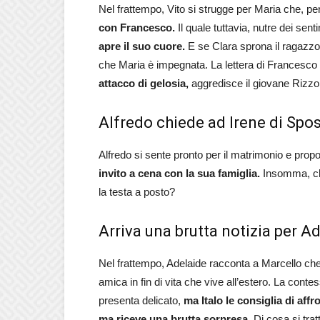
Nel frattempo, Vito si strugge per Maria che, p
con Francesco.
Il quale tuttavia, nutre dei sen
apre il suo cuore.
E se Clara sprona il ragazzo a
che Maria è impegnata. La lettera di Francesco d
attacco di gelosia,
aggredisce il giovane Rizzo; 
Alfredo chiede ad Irene di Spo
Alfredo si sente pronto per il matrimonio e prop
invito a cena con la sua famiglia.
Insomma, che
la testa a posto?
Arriva una brutta notizia per A
Nel frattempo, Adelaide racconta a Marcello che
amica in fin di vita che vive all’estero. La cont
presenta delicato,
ma Italo le consiglia di affr
ma riceve una brutta sorpresa.
Di cosa si trat