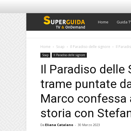
Super
Home
Guida T
Guida
Home
Soap
Il Paradiso delle signore
Il Paradi
Soap
Il Paradiso delle signore
TV
Il Paradiso delle
trame puntate dal
Marco confessa a
storia con Stefan
Da
Eliana Catalano
-
30 Marzo 2023