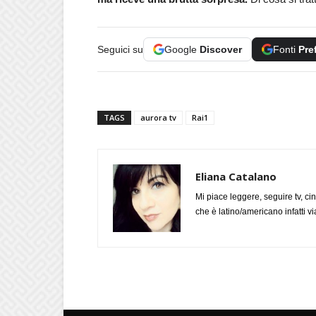
Seguici su
Google
Discover
Fonti
Pre
TAGS
aurora tv
Rai1
Eliana Catalano
Mi piace leggere, seguire tv, ci
che è latino/americano infatti 