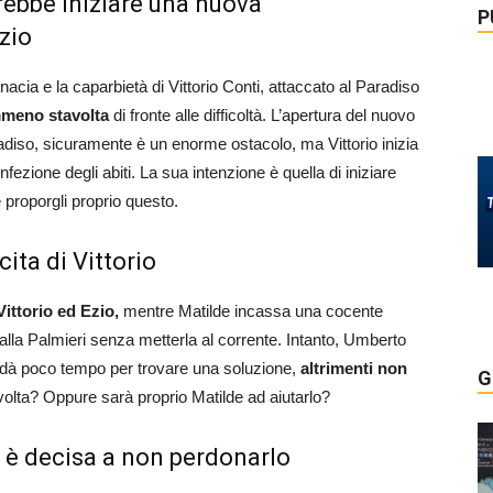
rrebbe iniziare una nuova
P
zio
ia e la caparbietà di Vittorio Conti, attaccato al Paradiso
mmeno stavolta
di fronte alle difficoltà. L’apertura del nuovo
iso, sicuramente è un enorme ostacolo, ma Vittorio inizia
nfezione degli abiti. La sua intenzione è quella di iniziare
 proporgli proprio questo.
cita di Vittorio
Vittorio ed Ezio,
mentre Matilde incassa una cocente
alla Palmieri senza metterla al corrente. Intanto, Umberto
li dà poco tempo per trovare una soluzione,
altrimenti non
G
volta? Oppure sarà proprio Matilde ad aiutarlo?
i è decisa a non perdonarlo