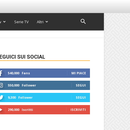
w
Serie TV
Altri
EGUICI SUI SOCIAL
540,000
Fans
MI PIACE
550,000
Follower
SEGUI
9,300
Follower
SEGUI
290,000
Iscritti
ISCRIVITI