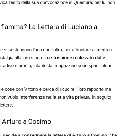
ica l’esito della sua convocazione in Questura: per lui non
di fiamma? La Lettera di Luciano a
e si sostengono l’uno con l’altra, per affrontare al meglio i
talgia alla loro storia.
Lo striscione realizzato dalle
aradiso è pronto; intanto dal magazzino sono spariti alcuni
 cose con Vittorio e cerca di ricucire il loro rapporto ma
 non vuole
interferenze nella sua vita privata
. In seguito
lettere.
i Arturo a Cosimo
i decide a consegnare la lettera di Arturo a Cosimo,
che