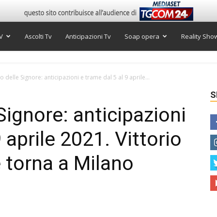
V
Ascolti Tv
Anticipazioni Tv
Soap opera
Reality Sho
so delle Signore: anticipazioni e trame dal 5 al 9 aprile...
S
 Signore: anticipazioni
 aprile 2021. Vittorio
e torna a Milano