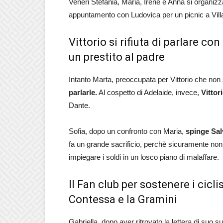
Veneri Stefania, Maria, Irene e Anna si organi
appuntamento con Ludovica per un picnic a Vill
Vittorio si rifiuta di parlare 
un prestito al padre
Intanto Marta, preoccupata per Vittorio che non s
parlarle.
Al cospetto di Adelaide, invece,
Vittor
Dante.
Sofia, dopo un confronto con Maria,
spinge Sal
fa un grande sacrificio, perchè sicuramente non
impiegare i soldi in un losco piano di malaffare.
Il Fan club per sostenere i cicli
Contessa e la Gramini
Gabriella, dopo aver ritrovato la lettera di suo su