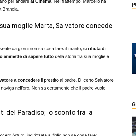
zzano per andare
al Cinema
. Nel frattempo, Marcello ha
P
a Brancia.
con sua moglie Marta, Salvatore concede
ente da giorni non sa cosa fare: il marito,
si rifiuta di
io ammette di sapere tutto
della storia tra sua moglie e
vatore a concedere
il prestito al padre. Di certo Salvatore
 naviga nell’oro. Non sa certamente che il padre vuole
G
sti del Paradiso; lo sconto tra la
ocero Arturo, indirizzata al figlio non sa cosa fare: