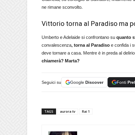
ne rimane sconvolto.
Vittorio torna al Paradiso ma p
Umberto e Adelaide si confrontano su
quanto s
convalescenza
, torna al Paradiso
e confida i 
deve tornare a casa. Mentre è in preda al delirio
chiamerà? Marta?
Seguici su
Google
Discover
Fonti
Pre
TAGS
aurora tv
Rai 1