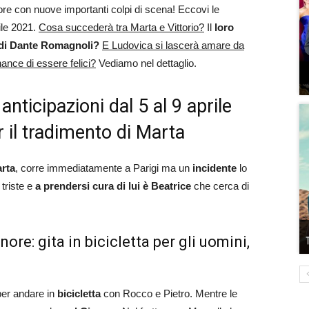
ore con nuove importanti colpi di scena! Eccovi le
ile 2021.
Cosa succederà tra Marta e Vittorio?
Il
loro
 di Dante Romagnoli?
E Ludovica si lascerà amare da
nce di essere felici?
Vediamo nel dettaglio.
anticipazioni dal 5 al 9 aprile
r il tradimento di Marta
arta
, corre immediatamente a Parigi ma un
incidente
lo
 triste e
a prendersi cura di lui è Beatrice
che cerca di
ore: gita in bicicletta per gli uomini,
per andare in
bicicletta
con Rocco e Pietro. Mentre le