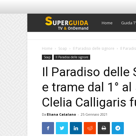
Super
Home
Guida T
Guida
Home
Soap
Il Paradiso delle signore
Il Paradi
Soap
Il Paradiso delle signore
TV
Il Paradiso delle
e trame dal 1° al
Clelia Calligaris
Da
Eliana Catalano
-
25 Gennaio 2021