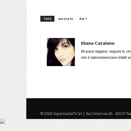
TAGS
aurora tv
Rai 1
Eliana Catalano
Mi piace leggere, seguire tv, ci
che è latino/americano infatti 
© 2026 SuperGuidaTV Srl | Via Cimarosa 65 - 80127 Nap