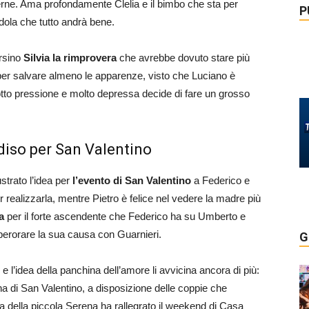
ne. Ama profondamente Clelia e il bimbo che sta per
P
ndola che tutto andrà bene.
ersino
Silvia la rimprovera
che avrebbe dovuto stare più
 per salvare almeno le apparenze, visto che Luciano è
tto pressione e molto depressa decide di fare un grosso
diso per San Valentino
ustrato l’idea per
l’evento di San Valentino
a Federico e
 realizzarla, mentre Pietro è felice nel vedere la madre più
a
per il forte ascendente che Federico ha su Umberto e
perorare la sua causa con Guarnieri.
G
e l’idea della panchina dell’amore li avvicina ancora di più:
ana di San Valentino, a disposizione delle coppie che
a della piccola Serena ha rallegrato il weekend di Casa