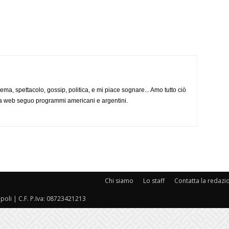
nema, spettacolo, gossip, politica, e mi piace sognare... Amo tutto ciò
via web seguo programmi americani e argentini.
Chi siamo
Lo staff
Contatta la redazi
oli | C.F. P.Iva: 08723421213