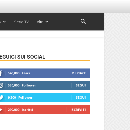
w
Serie TV
Altri
EGUICI SUI SOCIAL
540,000
Fans
MI PIACE
550,000
Follower
SEGUI
9,300
Follower
SEGUI
290,000
Iscritti
ISCRIVITI