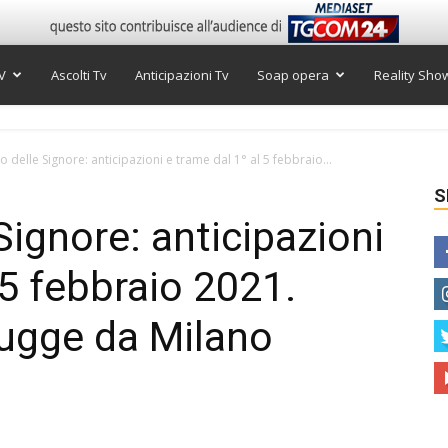
V
Ascolti Tv
Anticipazioni Tv
Soap opera
Reality Sho
so delle Signore: anticipazioni e trame dal 1° al 5 febbraio...
S
 Signore: anticipazioni
 5 febbraio 2021.
 fugge da Milano