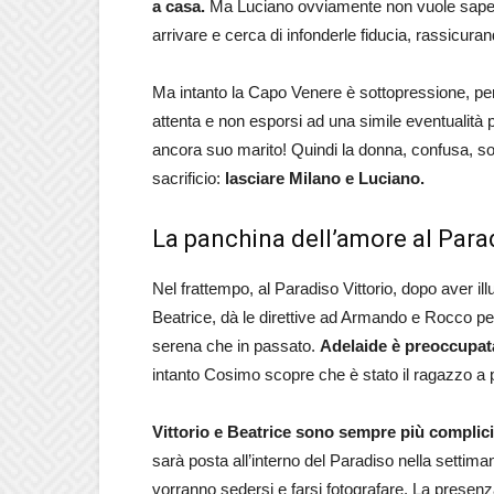
a casa.
Ma Luciano ovviamente non vuole saper
arrivare e cerca di infonderle fiducia, rassicura
Ma intanto la Capo Venere è sottopressione, p
attenta e non esporsi ad una simile eventualità
ancora suo marito! Quindi la donna, confusa, so
sacrificio:
lasciare Milano e Luciano.
La panchina dell’amore al Para
Nel frattempo, al Paradiso Vittorio, dopo aver ill
Beatrice, dà le direttive ad Armando e Rocco per
serena che in passato.
Adelaide è preoccupat
intanto Cosimo scopre che è stato il ragazzo a 
Vittorio e Beatrice sono sempre più complici
sarà posta all’interno del Paradiso nella settim
vorranno sedersi e farsi fotografare. La presenz