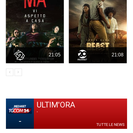
21:05
21:08
ULTIM'ORA
-
-
TUTTE LE NEWS