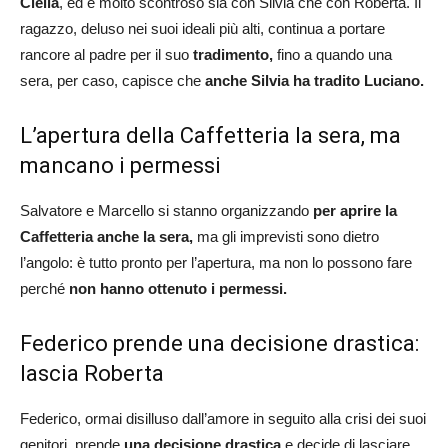
Clelia
, ed è molto scontroso sia con Silvia che con Roberta. Il
ragazzo, deluso nei suoi ideali più alti, continua a portare
rancore al padre per il suo
tradimento,
fino a quando una
sera, per caso, capisce che
anche Silvia ha tradito Luciano.
L’apertura della Caffetteria la sera, ma
mancano i permessi
Salvatore e Marcello si stanno organizzando
per aprire la
Caffetteria anche la sera,
ma gli imprevisti sono dietro
l’angolo: è tutto pronto per l’apertura, ma non lo possono fare
perché
non hanno ottenuto i permessi.
Federico prende una decisione drastica:
lascia Roberta
Federico, ormai disilluso dall’amore in seguito alla crisi dei suoi
genitori, prende
una decisione drastica
e decide di lasciare