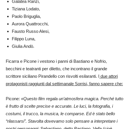
Galatea Ranzi,
Tiziana Lodato,
Paolo Briguglia,
Aurora Quattrocchi,
Fausto Russo Alesi,
Filippo Luna,
Giulia Andò.
Ficarra e Picone i vestono i panni di Bastiano e Nofrio,
becchini e teatranti per diletto, che incontrano il grande
scrittore siciliano Pirandello con risvolti esilaranti. I
due attori
protagonisti raggiunti dal settimanale Sorrisi, fanno sapere che:
Picone:
«Questo film regala un’atmosfera magica. Perché tutto
è frutto di scelte precise e accurate. Le luci, la fotografia, i
costumi, il trucco, la musica, le comparse. Ed è stato bello
“rilassarsi”. Stavolta dovevamo solo pensare a interpretare i
nostri personaggi: Sebastiano, detto Bastiano, Vella (cioè