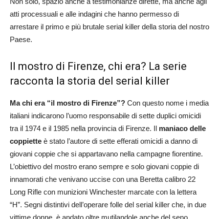
Non solo, spazio anche a testimonianze dirette, ma anche agli
atti processuali e alle indagini che hanno permesso di
arrestare il primo e più brutale serial killer della storia del nostro
Paese.
Il mostro di Firenze, chi era? La serie
racconta la storia del serial killer
Ma chi era “il mostro di Firenze”?
Con questo nome i media
italiani indicarono l’uomo responsabile di sette duplici omicidi
tra il 1974 e il 1985 nella provincia di Firenze. Il
maniaco delle
coppiette
è stato l’autore di sette efferati omicidi a danno di
giovani coppie che si appartavano nella campagne fiorentine.
L’obiettivo del mostro erano sempre e solo giovani coppie di
innamorati che venivano uccise con una Beretta calibro 22
Long Rifle con munizioni Winchester marcate con la lettera
“H”. Segni distintivi dell’operare folle del serial killer che, in due
vittime donne, è andato oltre mutilandole anche del seno