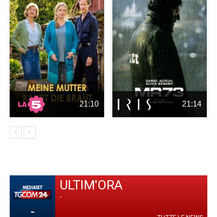
21:10
21:14
ULTIM'ORA
-
-