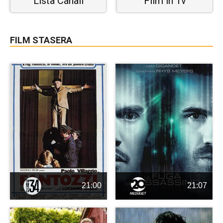
Lista Canali
Film in Tv
FILM STASERA
21:00
21:07