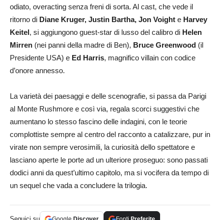
odiato, overacting senza freni di sorta. Al cast, che vede il
ritorno di
Diane Kruger, Justin Bartha, Jon Voight
e
Harvey
Keitel
, si aggiungono guest-star di lusso del calibro di
Helen
Mirren
(nei panni della madre di Ben),
Bruce Greenwood
(il
Presidente USA) e
Ed Harris
, magnifico villain con codice
d’onore annesso.
La varietà dei paesaggi e delle scenografie, si passa da Parigi
al Monte Rushmore e così via, regala scorci suggestivi che
aumentano lo stesso fascino delle indagini, con le teorie
complottiste sempre al centro del racconto a catalizzare, pur in
virate non sempre verosimili, la curiosità dello spettatore e
lasciano aperte le porte ad un ulteriore proseguo: sono passati
dodici anni da quest’ultimo capitolo, ma si vocifera da tempo di
un sequel che vada a concludere la trilogia.
Seguici su
Google
Discover
Fonti
Preferite