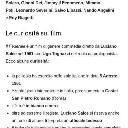
Solaro, Gianni Dei, Jimmy il Fenomeno, Mimmo
Poli, Leonardo Severini, Salvo Libassi, Nando Angelini
e
Edy Biagetti.
Le curiosità sul film
Il Federale
è un film di genere commedia diretto da
Luciano
Salce
nel
1961
con
Ugo Tognazzi
nel ruolo da protagonista.
Ecco alcune
curiosità:
la pellicola ha esordito nelle sale italiane in data
5 Agosto
1961
è stato girato interamente in Italia, precisamente a
Castel
San Pietro Romano
(Roma)
il film è
in bianco e nero
oltre ad esserne il regista,
Luciano Salce
si riserva anche
un ruolo di attore. Interpreta un
ufficiale tedesco
Il federale
è disponibile anche in
streaming
legale completo