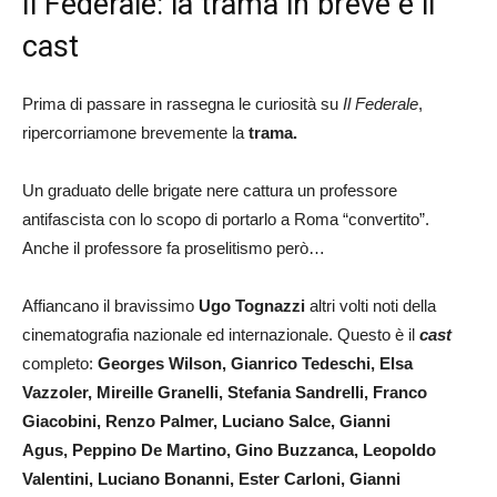
Il Federale: la trama in breve e il
cast
Prima di passare in rassegna le curiosità su
Il Federale
,
ripercorriamone brevemente la
trama.
Un graduato delle brigate nere cattura un professore
antifascista con lo scopo di portarlo a Roma “convertito”.
Anche il professore fa proselitismo però…
Affiancano il bravissimo
Ugo Tognazzi
altri volti noti della
cinematografia nazionale ed internazionale. Questo è il
cast
completo:
Georges Wilson, Gianrico Tedeschi, Elsa
Vazzoler, Mireille Granelli, Stefania Sandrelli, Franco
Giacobini, Renzo Palmer, Luciano Salce, Gianni
Agus, Peppino De Martino, Gino Buzzanca, Leopoldo
Valentini, Luciano Bonanni, Ester Carloni, Gianni