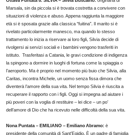
Ottava Puntata 8. SILVIA – Silvia Buscaino:
originaria di
Marsala, sin da piccola si è trovata costretta a convivere con
situazioni di violenza e abuso. Appena raggiunta la maggiore
età si è sposata grazie alla classica “fuitina”. Il marito si è
rivelato particolarmente manesco, ma quando lo stesso
trattamento lo inizia a riservare ai loro figli, Silvia decide di
rivolgersi ai servizi sociali e i bambini vengono trasferiti in
istituto. Trasferitasi a Catania, le gravi condizione di indigenza
la spingono a dormire in luoghi di fortuna come la spiaggia o
l’aeroporto. Ma è proprio nel momento più buio che Silvia, alla
Caritas, incontra Michele, un uomo senza fissa dimora che
diventerà l’amore della sua vita. Nel tempo Silvia è riuscita a
recuperare il rapporto con i figli. Oggi si impegna ad aiutare i
più poveri con la voglia di restituire – lei dice – un po’
dell’amore di Dio che ha ricevuto nelle difficoltà della sua vita.
Nona Puntata – EMILIANO – Emiliano Abramo:
è
presidente della comunità di Sant’Egidio. È un padre di famiglia