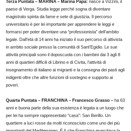
Terza Puntata – MARINA – Marina Papa:
nasce a Vizzini, il
paese di Verga. Studia legge perché sogna di diventare
magistrato spinta da fame e sete di giustizia. Il percorso
universitario è per lei importante per apprendere le leggi e
formarsi per poter diventare una “professionista” dell’ambito
legale. Dall’età di 14 anni ha iniziato il suo percorso di attivista
in ambito sociale presso la comunità di Sant’Egidio. Le sue
attività principali sono il doposcuola con i bambini dai 3 agli 8
anni di quartieri difficili di Librino e di Civita, l’attività di
insegnamento di italiano ai migranti e la consegna dei pasti agli
indigenti oltre che altre funzioni di sostegno e supporto ai
poveri.
Quarta Puntata – FRANCHINA – Francesco Grasso –
ha 63
anni e buona parte della sua esistenza è legata a un luogo che
per lei ha sempre rappresentato “casa”: San Berillo. Un
quartiere a luci rosse da molti riconosciuto come uno dei più
importanti del Mediterraneo. È lì che Franchina esercitava la