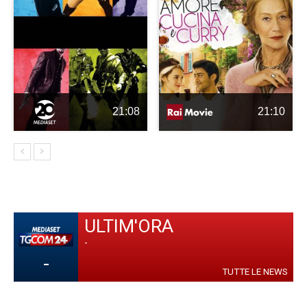
21:08
21:10
ULTIM'ORA
-
-
TUTTE LE NEWS