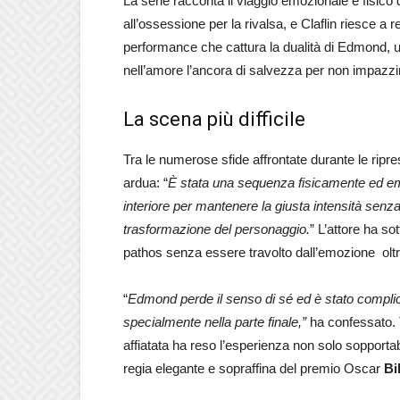
La serie racconta il viaggio emozionale e fisico 
all’ossessione per la rivalsa, e Claflin riesce a 
performance che cattura la dualità di Edmond, u
nell’amore l’ancora di salvezza per non impazzir
La scena più difficile
Tra le numerose sfide affrontate durante le ripre
ardua: “
È stata una sequenza fisicamente ed e
interiore per mantenere la giusta intensità senz
trasformazione del personaggio.
” L’attore ha so
pathos senza essere travolto dall’emozione oltre
“
Edmond perde il senso di sé ed è stato complica
specialmente nella parte finale,”
ha confessato. T
affiatata ha reso l’esperienza non solo sopportabi
regia elegante e sopraffina del premio Oscar
Bi