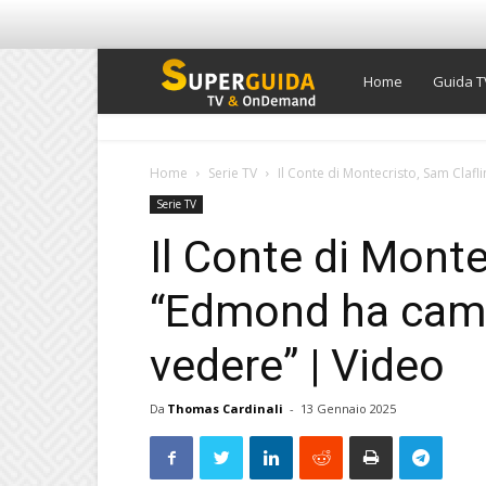
Super
Home
Guida T
Guida
Home
Serie TV
Il Conte di Montecristo, Sam Claf
Serie TV
TV
Il Conte di Monte
“Edmond ha camb
vedere” | Video
Da
Thomas Cardinali
-
13 Gennaio 2025