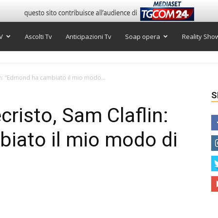
V
Ascolti Tv
Anticipazioni Tv
Soap opera
Reality Sho
lin: “Edmond ha cambiato il mio modo...
S
cristo, Sam Claflin:
iato il mio modo di