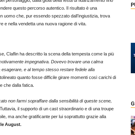
del personaggio, dalla gioia della festa di fidanzamento fino
P
rendere questo percorso autentico. Il risultato è una
n uomo che, pur essendo spezzato dall’ingiustizia, trova
e e nella vendetta una nuova ragione di vita.
se, Claflin ha descritto la scena della tempesta come la più
motivamente impegnativa. Dovevo trovare una calma
a esagerare, e al tempo stesso restare fedele alla
ttolineato quanto fosse difficile girare momenti così carichi di
 che dalla fatica.
to non farmi sopraffare dalla sensibilità di queste scene,
G
uttavia, il supporto di un cast straordinario e di una troupe
le, ma anche gratificante per lui soprattutto grazie alla
lle August.