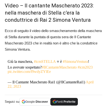
Video – Il cantante Mascherato 2023:
nella maschera di Stella c’era la
conduttrice di Rai 2 Simona Ventura
Ecco di seguito il video dello smascheramento della maschera
di Stella durante la puntata di questa sera de Il Cantante
Mascherato 2023 che in realtà non è altro che la conduttrice
Simona Ventura.
Giù la maschera,
#icmSTELLA
⭐ è
#SimonaVentura
!
Lo avevate sospettato?
#IlCantanteMascherato
#icm2023
pic.twitter.com/f9wdyZYlEe
— Il Cantante Mascherato Rai1 (@IlCantanteRai1)
April
22, 2023
Seguici su
Google
Discover
Fonti
Preferite