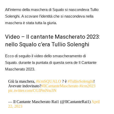
All’interno della maschera di Squalo si nascondeva Tullio
Solenghi. A scovare l’identità che si nascondeva nella
maschera è stata tutta la giuria.
Video – Il cantante Mascherato 2023:
nello Squalo c’era Tullio Solenghi
Ecco di seguito il video dello smascheramento di
Squalo. durante la puntata di questa sera de Il Cantante
Mascherato 2023.
Giù la maschera,
#icmSQUALO
? è
#TullioSolenghi
!
Avevate indovinato?
#IlCantanteMascherato
#icm2023
pic.twitter.com/CGIPmNtu3N
— Il Cantante Mascherato Rai1 (@IlCantanteRai1)
April
22, 2023