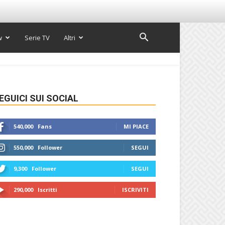
w
Serie TV
Altri
EGUICI SUI SOCIAL
540,000
Fans
MI PIACE
550,000
Follower
SEGUI
9,300
Follower
SEGUI
290,000
Iscritti
ISCRIVITI