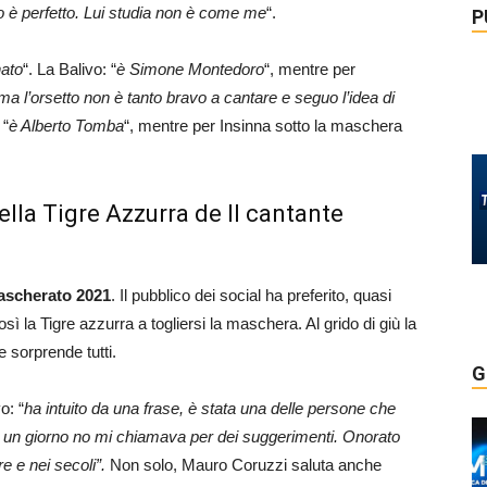
o è perfetto. Lui studia non è come me
“.
P
ato
“. La Balivo: “
è Simone Montedoro
“, mentre per
ma l’orsetto non è tanto bravo a cantare e seguo l’idea di
 “
è Alberto Tomba
“, mentre per Insinna sotto la maschera
ella Tigre Azzurra de Il cantante
mascherato 2021
. Il pubblico dei social ha preferito, quasi
sì la Tigre azzurra a togliersi la maschera. Al grido di giù la
 sorprende tutti.
G
o: “
ha intuito da una frase, è stata una delle persone che
 e un giorno no mi chiamava per dei suggerimenti. Onorato
re e nei secoli”.
Non solo, Mauro Coruzzi saluta anche