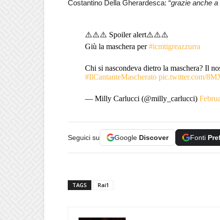
Costantino Della Gherardesca: “
grazie anche a
⚠️⚠️⚠️ Spoiler alert⚠️⚠️⚠️
Giù la maschera per
#icmtigreazzurra
Chi si nascondeva dietro la maschera? Il no
#IlCantanteMascherato
pic.twitter.com/
— Milly Carlucci (@milly_carlucci)
Februa
Seguici su
Google
Discover
Fonti
Pre
TAGS
Rai1