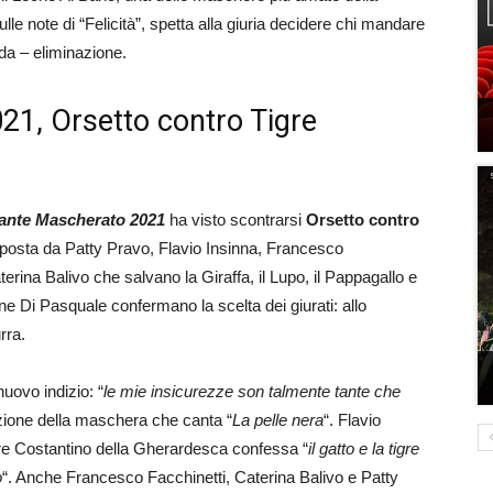
e note di “Felicità”, spetta alla giuria decidere chi mandare
da – eliminazione.
21, Orsetto contro Tigre
tante Mascherato 2021
ha visto scontrarsi
Orsetto contro
omposta da Patty Pravo, Flavio Insinna, Francesco
rina Balivo che salvano la Giraffa, il Lupo, il Pappagallo e
one Di Pasquale confermano la scelta dei giurati: allo
rra.
uovo indizio: “
le mie insicurezze son talmente tante che
izione della maschera che canta “
La pelle nera
“. Flavio
re Costantino della Gherardesca confessa “
il gatto e la tigre
o
“. Anche Francesco Facchinetti, Caterina Balivo e Patty