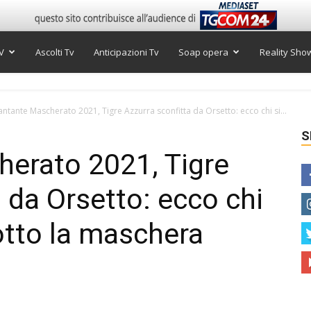
V
Ascolti Tv
Anticipazioni Tv
Soap opera
Reality Sho
Cantante Mascherato 2021, Tigre Azzurra sconfitta da Orsetto: ecco chi si...
S
herato 2021, Tigre
 da Orsetto: ecco chi
otto la maschera