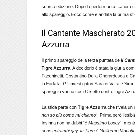
scorsa edizione. Dopo la performance canora sull
allo spareggio. Ecco come è andata la prima sfi
Il Cantante Mascherato 20
Azzurra
Il primo spareggio della terza puntata de
Il Can
Tigre Azzurra
. A deciderlo è stata la giuria c
Facchinetti, Costantino Della Gherardesca e Cate
la Farfalla. Gli investigatori Sara di Vaira e Sim
spareggio vanno così Orsetto contro Tigre Azzu
La sfida parte con
Tigre Azzurra
che rivela un n
non so più come mi chiamo
“. Prima però l’esib
Insinna non ha dubbi “
è Massimo Lopez
“, ment
sono entrambi gay, la Tigre è Guillermo Mariott