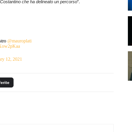
 Costantino che ha delineato un percorso
“.
stro
@mauroplati
8MXow2pKaa
ry 12, 2021
ferite