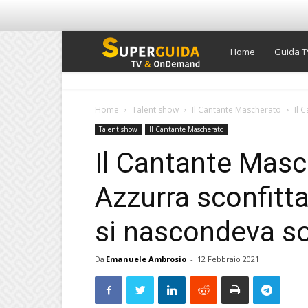
Super
Home
Guida T
Guida
Home
Talent show
Il Cantante Mascherato
Il 
Talent show
Il Cantante Mascherato
TV
Il Cantante Masc
Azzurra sconfitta
si nascondeva s
Da
Emanuele Ambrosio
-
12 Febbraio 2021