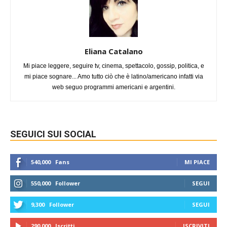
Eliana Catalano
Mi piace leggere, seguire tv, cinema, spettacolo, gossip, politica, e
mi piace sognare... Amo tutto ciò che è latino/americano infatti via
web seguo programmi americani e argentini.
SEGUICI SUI SOCIAL
540,000
Fans
MI PIACE
550,000
Follower
SEGUI
9,300
Follower
SEGUI
290,000
Iscritti
ISCRIVITI