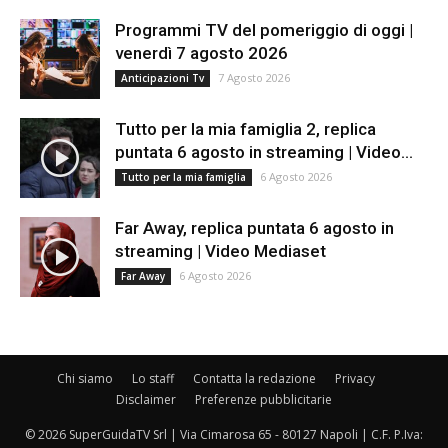
Programmi TV del pomeriggio di oggi |
venerdì 7 agosto 2026
7 Agosto 2026
Anticipazioni Tv
Tutto per la mia famiglia 2, replica
puntata 6 agosto in streaming | Video...
6 Agosto 2026
Tutto per la mia famiglia
Far Away, replica puntata 6 agosto in
streaming | Video Mediaset
6 Agosto 2026
Far Away
Chi siamo
Lo staff
Contatta la redazione
Privacy
Disclaimer
Preferenze pubblicitarie
© 2026 SuperGuidaTV Srl | Via Cimarosa 65 - 80127 Napoli | C.F. P.Iva: