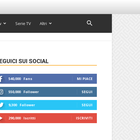
w
Serie TV
Altri
EGUICI SUI SOCIAL
540,000
Fans
MI PIACE
550,000
Follower
SEGUI
9,300
Follower
SEGUI
290,000
Iscritti
ISCRIVITI