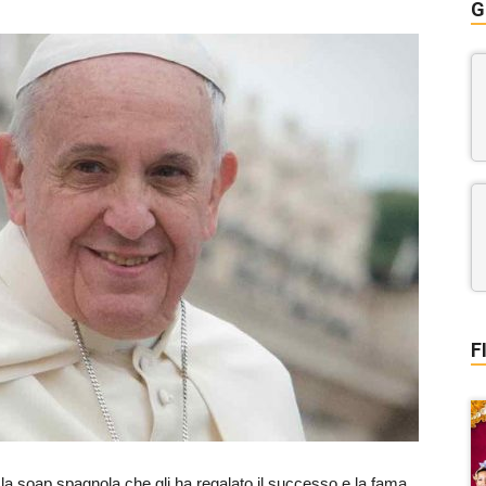
G
F
la soap spagnola che gli ha regalato il successo e la fama,