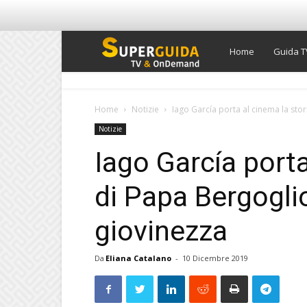
Super
Home
Guida T
Guida
Home
Notizie
Iago García porta al cinema la stori
Notizie
TV
Iago García porta
di Papa Bergoglio
giovinezza
Da
Eliana Catalano
-
10 Dicembre 2019