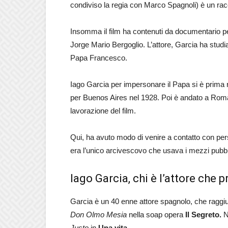
condiviso la regia con Marco Spagnoli) è un rac
Insomma il film ha contenuti da documentario pe
Jorge Mario Bergoglio. L’attore, Garcia ha studi
Papa Francesco.
Iago Garcia per impersonare il Papa si è prima
per Buenos Aires nel 1928. Poi è andato a Roma e
lavorazione del film.
Qui, ha avuto modo di venire a contatto con pe
era l’unico arcivescovo che usava i mezzi pubbl
Iago Garcia, chi è l’attore che 
Garcia è un 40 enne attore spagnolo, che raggiu
Don Olmo Mesia
nella soap opera
Il
Segreto.
N
Justo
in
Una vita.