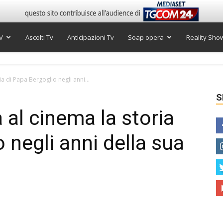
V
Ascolti Tv
Anticipazioni Tv
Soap opera
Reality Sho
a di Papa Bergoglio negli anni...
S
 al cinema la storia
 negli anni della sua