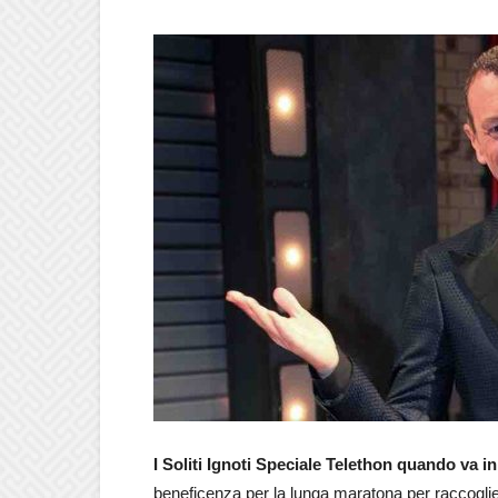
I Soliti Ignoti Speciale Telethon quando va i
beneficenza per la lunga maratona per raccogliere