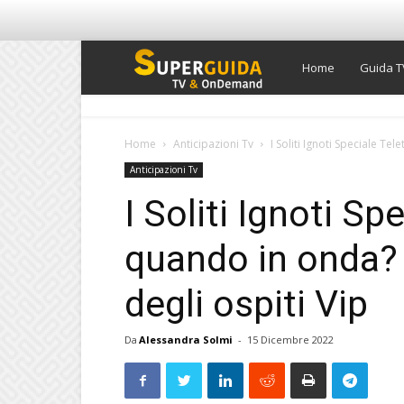
Super
Home
Guida T
Guida
Home
Anticipazioni Tv
I Soliti Ignoti Speciale Te
Anticipazioni Tv
TV
I Soliti Ignoti Sp
quando in onda? 
degli ospiti Vip
Da
Alessandra Solmi
-
15 Dicembre 2022