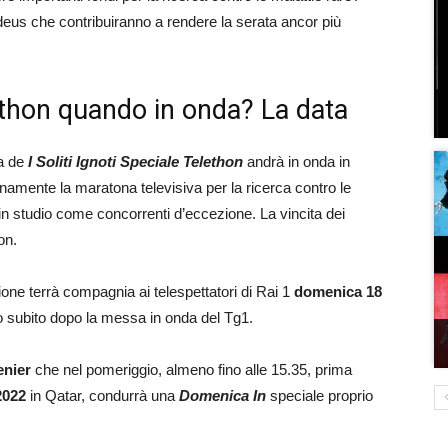
adeus che contribuiranno a rendere la serata ancor più
elethon quando in onda? La data
ta de
I Soliti Ignoti Speciale Telethon
andrà in onda in
gnamente la maratona televisiva per la ricerca contro le
in studio come concorrenti d’eccezione. La vincita dei
on.
ne terrà compagnia ai telespettatori di Rai 1
domenica 18
o subito dopo la messa in onda del Tg1.
enier
che nel pomeriggio, almeno fino alle 15.35, prima
2022
in Qatar, condurrà una
Domenica In
speciale proprio