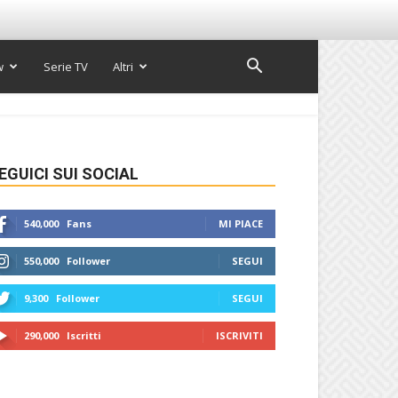
w
Serie TV
Altri
EGUICI SUI SOCIAL
540,000
Fans
MI PIACE
550,000
Follower
SEGUI
9,300
Follower
SEGUI
290,000
Iscritti
ISCRIVITI