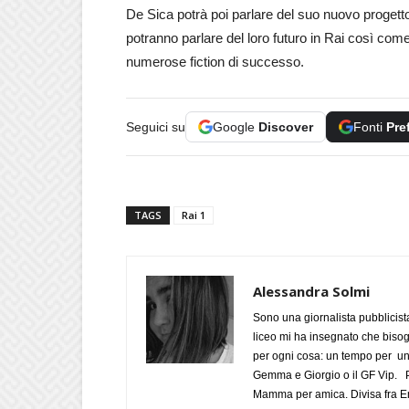
De Sica potrà poi parlare del suo nuovo proget
potranno parlare del loro futuro in Rai così com
numerose fiction di successo.
Seguici su
Google
Discover
Fonti
Pre
TAGS
Rai 1
Alessandra Solmi
Sono una giornalista pubblicist
liceo mi ha insegnato che biso
per ogni cosa: un tempo per un
Gemma e Giorgio o il GF Vip. Po
Mamma per amica. Divisa fra Em