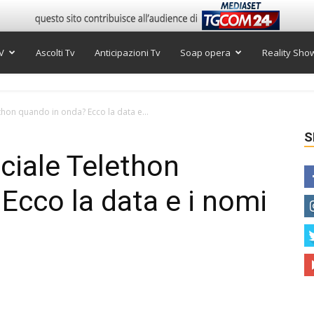
V
Ascolti Tv
Anticipazioni Tv
Soap opera
Reality Sho
lethon quando in onda? Ecco la data e...
S
eciale Telethon
Ecco la data e i nomi