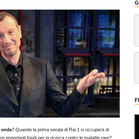
G
F
n onda
? Quando la prima serata di Rai 1 si occuperà di
 importanti fondi per la ricerca contro le malattie rare?