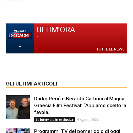
ULTIM'ORA
-
-
TUTTE LE NEWS
GLI ULTIMI ARTICOLI
Darko Perić e Berardo Carboni al Magna
Graecia Film Festival: “Abbiamo scelto la
favola...
6 Agosto 2026
Le interviste in esclusiva
Programmi TV del pomeriggio di oggi |