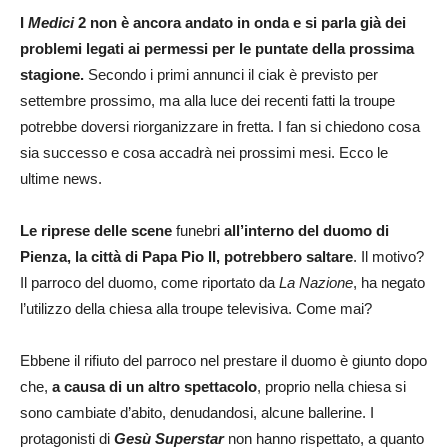
I
Medici
2 non è ancora andato in onda e si parla già dei
problemi legati ai permessi per le puntate della prossima
stagione.
Secondo i primi annunci il ciak è previsto per
settembre prossimo, ma alla luce dei recenti fatti la troupe
potrebbe doversi riorganizzare in fretta. I fan si chiedono cosa
sia successo e cosa accadrà nei prossimi mesi. Ecco le
ultime news.
Le riprese delle scene
funebri
all’interno del duomo di
Pienza, la città di Papa Pio II, potrebbero saltare
. Il motivo?
Il parroco del duomo, come riportato da
La Nazione
, ha negato
l’utilizzo della chiesa alla troupe televisiva. Come mai?
Ebbene il rifiuto del parroco nel prestare il duomo è giunto dopo
che,
a causa di un altro spettacolo
, proprio nella chiesa si
sono cambiate d’abito, denudandosi, alcune ballerine. I
protagonisti di
Gesù Superstar
non hanno rispettato, a quanto