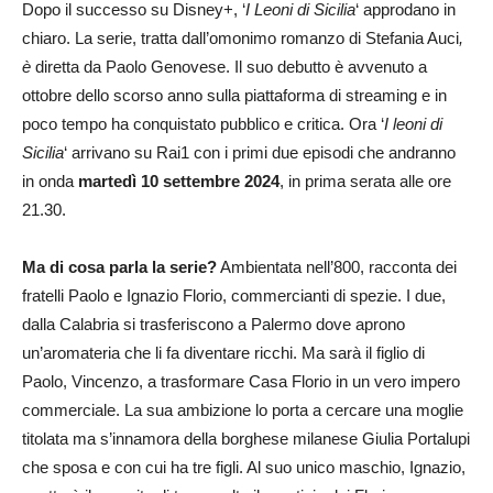
Dopo il successo su Disney+, ‘
I Leoni di Sicilia
‘ approdano in
chiaro. La serie, tratta dall’omonimo romanzo di Stefania Auci
,
è
diretta da Paolo Genovese. Il suo debutto è avvenuto a
ottobre dello scorso anno sulla piattaforma di streaming e in
poco tempo ha conquistato pubblico e critica. Ora ‘
I leoni di
Sicilia
‘ arrivano su Rai1 con i primi due episodi che andranno
in onda
martedì 10 settembre 2024
, in prima serata alle ore
21.30.
Ma di cosa parla la serie?
Ambientata nell’800, racconta dei
fratelli Paolo e Ignazio Florio, commercianti di spezie. I due,
dalla Calabria si trasferiscono a Palermo dove aprono
un’aromateria che li fa diventare ricchi. Ma sarà il figlio di
Paolo, Vincenzo, a trasformare Casa Florio in un vero impero
commerciale. La sua ambizione lo porta a cercare una moglie
titolata ma s’innamora della borghese milanese Giulia Portalupi
che sposa e con cui ha tre figli. Al suo unico maschio, Ignazio,