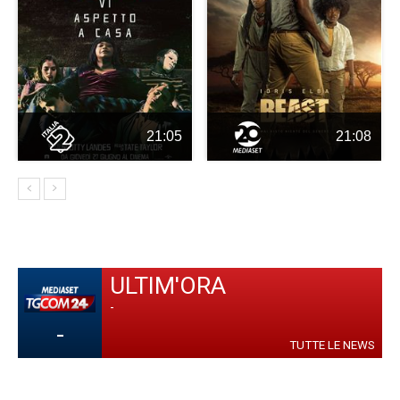
21:05
21:08
ULTIM'ORA
-
-
TUTTE LE NEWS