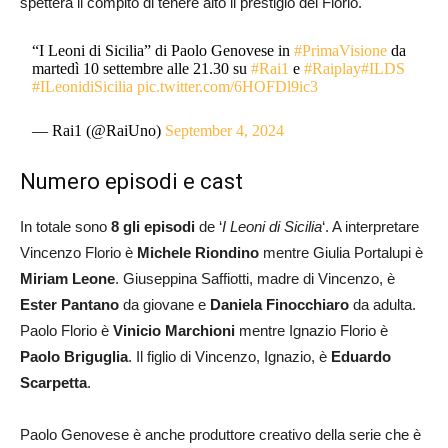
spetterà il compito di tenere alto il prestigio dei Florio.
“I Leoni di Sicilia” di Paolo Genovese in
#PrimaVisione
da
martedì 10 settembre alle 21.30 su
#Rai1
e
#Raiplay
#ILDS
#ILeonidiSicilia
pic.twitter.com/6HOFDl9ic3
— Rai1 (@RaiUno)
September 4, 2024
Numero episodi e cast
In totale sono
8 gli episodi
de ‘
I Leoni di Sicilia
‘. A interpretare
Vincenzo Florio è
Michele Riondino
mentre Giulia Portalupi è
Miriam Leone
. Giuseppina Saffiotti, madre di Vincenzo, è
Ester Pantano
da giovane e
Daniela Finocchiaro
da adulta.
Paolo Florio è
Vinicio Marchioni
mentre Ignazio Florio è
Paolo Briguglia
. Il figlio di Vincenzo, Ignazio, è
Eduardo
Scarpetta
.
Paolo Genovese è anche produttore creativo della serie che è