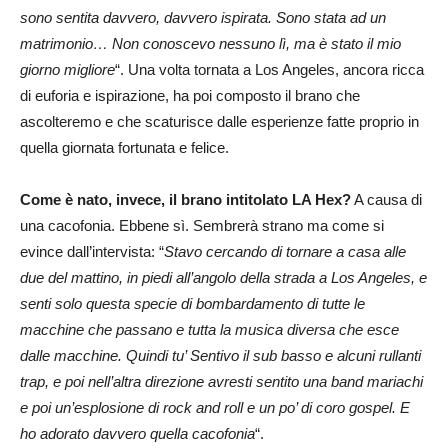
sono sentita davvero, davvero ispirata. Sono stata ad un
matrimonio… Non conoscevo nessuno lì, ma è stato il mio
giorno migliore
“. Una volta tornata a Los Angeles, ancora ricca
di euforia e ispirazione, ha poi composto il brano che
ascolteremo e che scaturisce dalle esperienze fatte proprio in
quella giornata fortunata e felice.
Come è nato, invece, il brano intitolato LA Hex?
A causa di
una cacofonia. Ebbene sì. Sembrerà strano ma come si
evince dall’intervista: “
Stavo cercando di tornare a casa alle
due del mattino, in piedi all’angolo della strada a Los Angeles, e
senti solo questa specie di bombardamento di tutte le
macchine che passano e tutta la musica diversa che esce
dalle macchine. Quindi tu’ Sentivo il sub basso e alcuni rullanti
trap, e poi nell’altra direzione avresti sentito una band mariachi
e poi un’esplosione di rock and roll e un po’ di coro gospel. E
ho adorato davvero quella cacofonia
“.