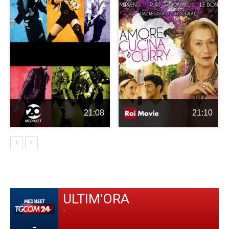
21:08
21:10
ULTIM'ORA
-
-