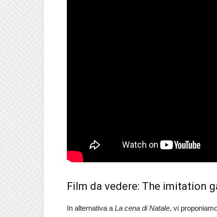
Film da vedere: The imitation 
In alternativa a
La cena di Natale
, vi proponiamo 