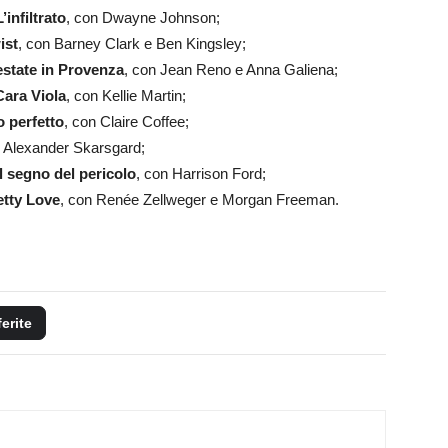
’infiltrato
, con Dwayne Johnson;
ist
, con Barney Clark e Ben Kingsley;
estate in Provenza
, con Jean Reno e Anna Galiena;
ara Viola
, con Kellie Martin;
o perfetto
, con Claire Coffee;
n Alexander Skarsgard;
il segno del pericolo
, con Harrison Ford;
tty Love
, con Renée Zellweger e Morgan Freeman.
ferite