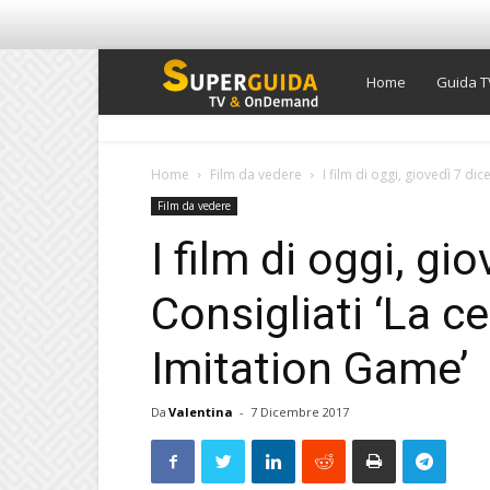
Super
Home
Guida T
Guida
Home
Film da vedere
I film di oggi, giovedì 7 dic
Film da vedere
TV
I film di oggi, g
Consigliati ‘La ce
Imitation Game’
Da
Valentina
-
7 Dicembre 2017