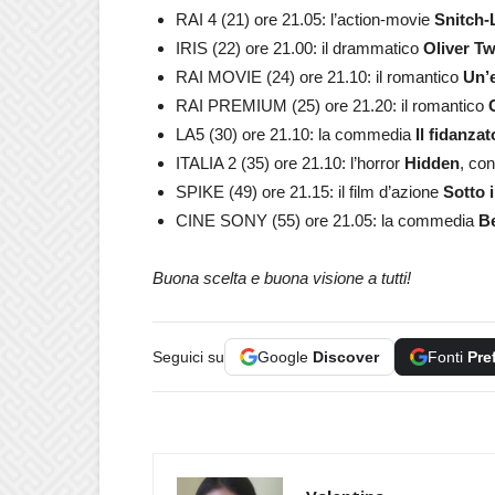
RAI 4 (21) ore 21.05: l’action-movie
Snitch-L
IRIS (22) ore 21.00: il drammatico
Oliver Tw
RAI MOVIE (24) ore 21.10: il romantico
Un’
RAI PREMIUM (25) ore 21.20: il romantico
C
LA5 (30) ore 21.10: la commedia
Il fidanzat
ITALIA 2 (35) ore 21.10: l’horror
Hidden
, co
SPIKE (49) ore 21.15: il film d’azione
Sotto 
CINE SONY (55) ore 21.05: la commedia
Be
Buona scelta e buona visione a tutti!
Seguici su
Google
Discover
Fonti
Pre