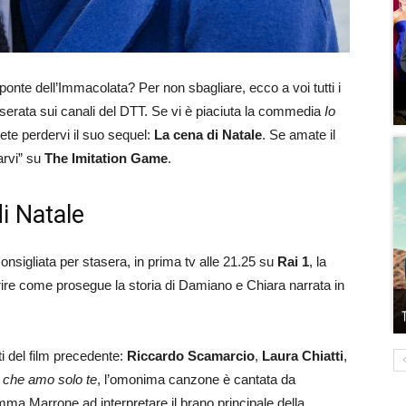
 ponte dell’Immacolata? Per non sbagliare, ecco a voi tutti i
 serata sui canali del DTT. Se vi è piaciuta la commedia
Io
tete perdervi il suo sequel:
La cena di Natale
. Se amate il
arvi” su
The Imitation Game
.
di Natale
nsigliata per stasera, in prima tv alle 21.25 su
Rai 1
, la
rire come prosegue la storia di Damiano e Chiara narrata in
ti del film precedente:
Riccardo Scamarcio
,
Laura Chiatti
,
o che amo solo te
, l’omonima canzone è cantata da
ma Marrone ad interpretare il brano principale della