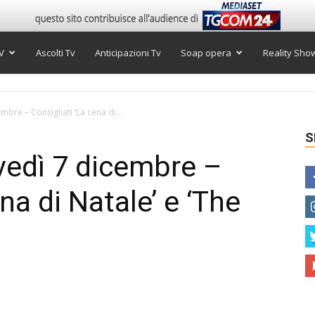
V
Ascolti Tv
Anticipazioni Tv
Soap opera
Reality Sho
embre – Consigliati ‘La cena di...
S
iovedì 7 dicembre –
na di Natale’ e ‘The