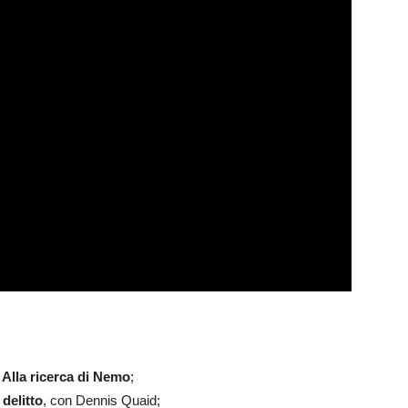
y
Alla ricerca di Nemo
;
 delitto
, con Dennis Quaid;