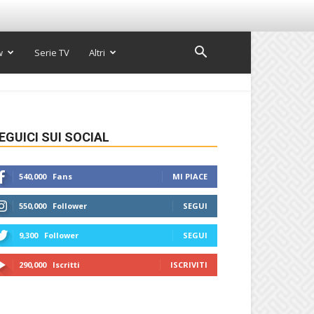
w
Serie TV
Altri
EGUICI SUI SOCIAL
540,000
Fans
MI PIACE
550,000
Follower
SEGUI
9,300
Follower
SEGUI
290,000
Iscritti
ISCRIVITI