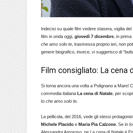
Indecisi su quale film vedere stasera, vigilia del
film in onda oggi,
giovedì 7 dicembre
, in prima
che amo solo te
, trasmessa proprio ieri, non po
genere biografico, invece, vi suggerisco di “butt
Film consigliato: La cena 
Si torna ancora una volta a Polignano a Mare! Co
commedia italiana
La cena di Natale
, per scop
Io che amo solo te.
La pellicola, del 2016, vede gli stessi protagonis
Michele Placido
e
Maria Pia Calzone
. Se in
I
Alessandra Amoroso, ne
La cena di Natale
è Em