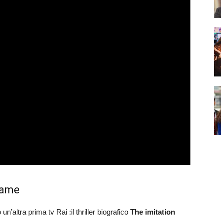
game
un’altra prima tv Rai :il thriller biografico
The
imitation