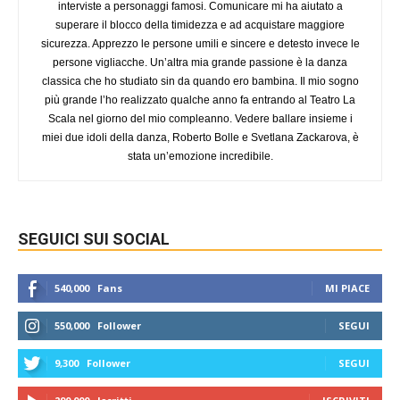
interviste a personaggi famosi. Comunicare mi ha aiutato a
superare il blocco della timidezza e ad acquistare maggiore
sicurezza. Apprezzo le persone umili e sincere e detesto invece le
persone vigliacche. Un’altra mia grande passione è la danza
classica che ho studiato sin da quando ero bambina. Il mio sogno
più grande l’ho realizzato qualche anno fa entrando al Teatro La
Scala nel giorno del mio compleanno. Vedere ballare insieme i
miei due idoli della danza, Roberto Bolle e Svetlana Zackarova, è
stata un’emozione incredibile.
SEGUICI SUI SOCIAL
540,000
Fans
MI PIACE
550,000
Follower
SEGUI
9,300
Follower
SEGUI