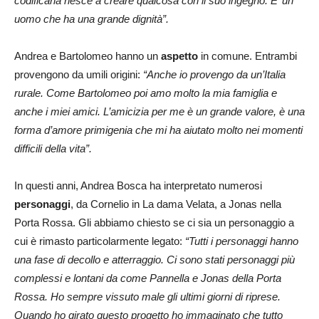
codificarla riesce a creare qualcosa con il suo ingegno. E’ un
uomo che ha una grande dignità”.
Andrea e Bartolomeo hanno un
aspetto
in comune. Entrambi
provengono da umili origini:
“Anche io provengo da un’Italia
rurale. Come Bartolomeo poi amo molto la mia famiglia e
anche i miei amici. L’amicizia per me è un grande valore, è una
forma d’amore primigenia che mi ha aiutato molto nei momenti
difficili della vita”.
In questi anni, Andrea Bosca ha interpretato numerosi
personaggi
, da Cornelio in La dama Velata, a Jonas nella
Porta Rossa. Gli abbiamo chiesto se ci sia un personaggio a
cui è rimasto particolarmente legato:
“Tutti i personaggi hanno
una fase di decollo e atterraggio. Ci sono stati personaggi più
complessi e lontani da come Pannella e Jonas della Porta
Rossa. Ho sempre vissuto male gli ultimi giorni di riprese.
Quando ho girato questo progetto ho immaginato che tutto