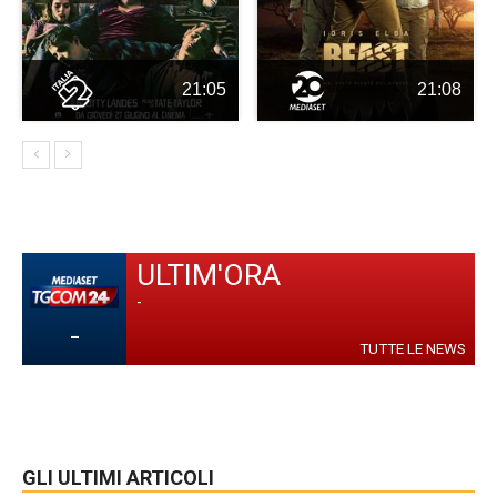
21:05
21:08
ULTIM'ORA
-
-
TUTTE LE NEWS
GLI ULTIMI ARTICOLI