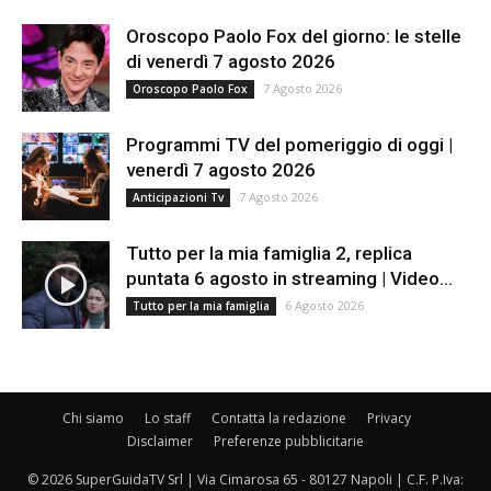
Oroscopo Paolo Fox del giorno: le stelle
di venerdì 7 agosto 2026
7 Agosto 2026
Oroscopo Paolo Fox
Programmi TV del pomeriggio di oggi |
venerdì 7 agosto 2026
7 Agosto 2026
Anticipazioni Tv
Tutto per la mia famiglia 2, replica
puntata 6 agosto in streaming | Video...
6 Agosto 2026
Tutto per la mia famiglia
Chi siamo
Lo staff
Contatta la redazione
Privacy
Disclaimer
Preferenze pubblicitarie
© 2026 SuperGuidaTV Srl | Via Cimarosa 65 - 80127 Napoli | C.F. P.Iva: