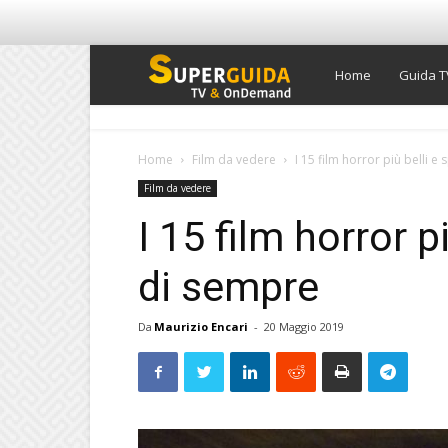
Super
Home
Guida T
Guida
Home
Film da vedere
I 15 film horror più belli 
Film da vedere
TV
I 15 film horror p
di sempre
Da
Maurizio Encari
-
20 Maggio 2019