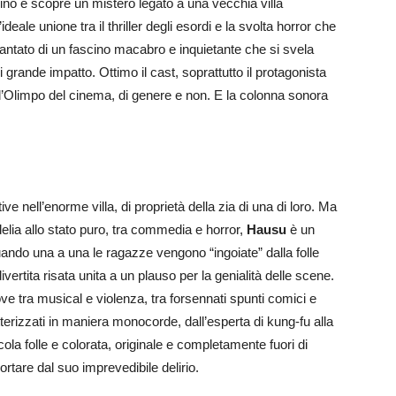
sino e scopre un mistero legato a una vecchia villa
l’ideale unione tra il thriller degli esordi e la svolta horror che
ntato di un fascino macabro e inquietante che si svela
 grande impatto. Ottimo il cast, soprattutto il protagonista
’Olimpo del cinema, di genere e non. E la colonna sonora
e nell’enorme villa, di proprietà della zia di una di loro. Ma
lia allo stato puro, tra commedia e horror,
Hausu
è un
quando una a una le ragazze vengono “ingoiate” dalla folle
rtita risata unita a un plauso per la genialità delle scene.
e tra musical e violenza, tra forsennati spunti comici e
ratterizzati in maniera monocorde, dall’esperta di kung-fu alla
cola folle e colorata, originale e completamente fuori di
ortare dal suo imprevedibile delirio.