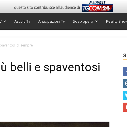
V
Ascolti Tv
Anticipazioni Tv
Soap opera
Reality Sho
e spaventosi di sempre
S
iù belli e spaventosi