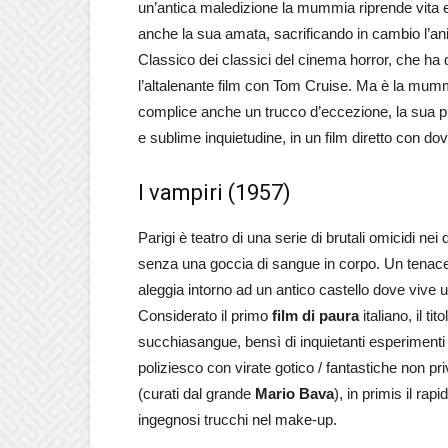
un’antica maledizione la mummia riprende vita e
anche la sua amata, sacrificando in cambio l’an
Classico dei classici del cinema horror, che ha da
l’altalenante film con Tom Cruise. Ma è la mum
complice anche un trucco d’eccezione, la sua 
e sublime inquietudine, in un film diretto con do
I vampiri (1957)
Parigi è teatro di una serie di brutali omicidi nei
senza una goccia di sangue in corpo. Un tenace 
aleggia intorno ad un antico castello dove vive 
Considerato il primo
film di paura
italiano, il tit
succhiasangue, bensì di inquietanti esperimenti
poliziesco con virate gotico / fantastiche non priv
(curati dal grande
Mario Bava
), in primis il ra
ingegnosi trucchi nel make-up.