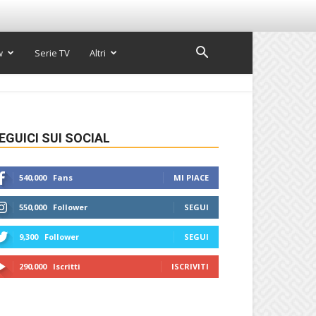
w
Serie TV
Altri
EGUICI SUI SOCIAL
540,000
Fans
MI PIACE
550,000
Follower
SEGUI
9,300
Follower
SEGUI
290,000
Iscritti
ISCRIVITI