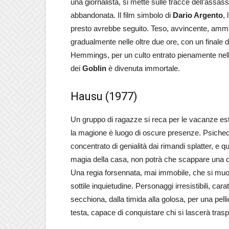
una giornalista, si mette sulle tracce dell’assas
abbandonata. Il film simbolo di
Dario Argento
, 
presto avrebbe seguito. Teso, avvincente, amma
gradualmente nelle oltre due ore, con un finale di
Hemmings, per un culto entrato pienamente nell
dei
Goblin
è divenuta immortale.
Hausu (1977)
Un gruppo di ragazze si reca per le vacanze estiv
la magione è luogo di oscure presenze. Psichede
concentrato di genialità dai rimandi splatter, e 
magia della casa, non potrà che scappare una dive
Una regia forsennata, mai immobile, che si muov
sottile inquietudine. Personaggi irresistibili, ca
secchiona, dalla timida alla golosa, per una pelli
testa, capace di conquistare chi si lascerà trasp