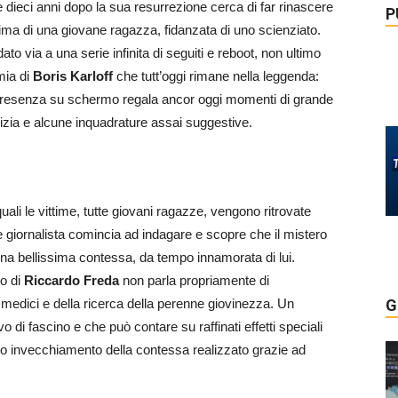
 dieci anni dopo la sua resurrezione cerca di far rinascere
P
ima di una giovane ragazza, fidanzata di uno scienziato.
to via a una serie infinita di seguiti e reboot, non ultimo
mia di
Boris Karloff
che tutt’oggi rimane nella leggenda:
presenza su schermo regala ancor oggi momenti di grande
vizia e alcune inquadrature assai suggestive.
 quali le vittime, tutte giovani ragazze, vengono ritrovate
giornalista comincia ad indagare e scopre che il mistero
una bellissima contessa, da tempo innamorata di lui.
olo di
Riccardo Freda
non parla propriamente di
 medici e della ricerca della perenne giovinezza. Un
G
o di fascino e che può contare su raffinati effetti speciali
pido invecchiamento della contessa realizzato grazie ad