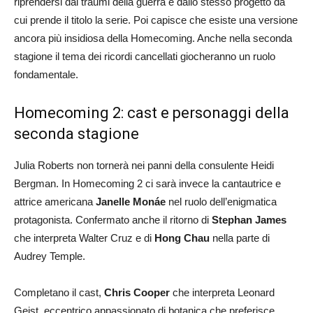
riprendersi dai traumi della guerra e dallo stesso progetto da
cui prende il titolo la serie. Poi capisce che esiste una versione
ancora più insidiosa della Homecoming. Anche nella seconda
stagione il tema dei ricordi cancellati giocheranno un ruolo
fondamentale.
Homecoming 2: cast e personaggi della
seconda stagione
Julia Roberts non tornerà nei panni della consulente Heidi
Bergman. In Homecoming 2 ci sarà invece la cantautrice e
attrice americana
Janelle Monáe
nel ruolo dell’enigmatica
protagonista. Confermato anche il ritorno di
Stephan James
che interpreta Walter Cruz e di
Hong Chau
nella parte di
Audrey Temple.
Completano il cast,
Chris Cooper
che interpreta Leonard
Geist, eccentrico appassionato di botanica che preferisce