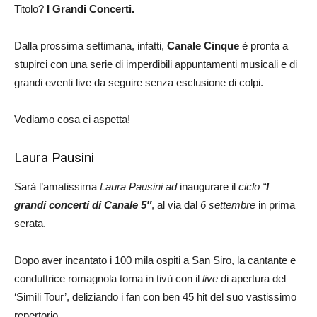
Titolo?
I
Grandi Concerti.
Dalla prossima settimana, infatti,
Canale Cinque
è pronta a
stupirci con una serie di imperdibili appuntamenti musicali e di
grandi eventi live da seguire senza esclusione di colpi.
Vediamo cosa ci aspetta!
Laura Pausini
Sarà l’amatissima
Laura Pausini ad
inaugurare il
ciclo “
I
grandi concerti di Canale 5″
, al via dal
6 settembre
in prima
serata.
Dopo aver incantato i 100 mila ospiti a San Siro, la cantante e
conduttrice romagnola torna in tivù con il
live
di apertura del
‘Simili Tour’, deliziando i fan con ben 45 hit del suo vastissimo
repertorio.