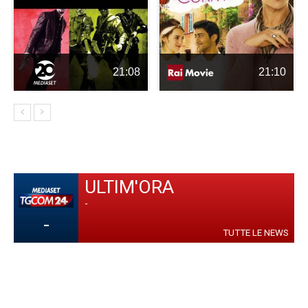
21:08
21:10
ULTIM'ORA
-
-
TUTTE LE NEWS