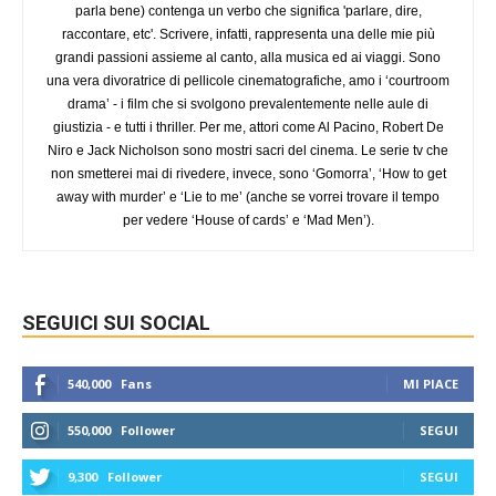
parla bene) contenga un verbo che significa 'parlare, dire,
raccontare, etc'. Scrivere, infatti, rappresenta una delle mie più
grandi passioni assieme al canto, alla musica ed ai viaggi. Sono
una vera divoratrice di pellicole cinematografiche, amo i ‘courtroom
drama’ - i film che si svolgono prevalentemente nelle aule di
giustizia - e tutti i thriller. Per me, attori come Al Pacino, Robert De
Niro e Jack Nicholson sono mostri sacri del cinema. Le serie tv che
non smetterei mai di rivedere, invece, sono ‘Gomorra’, ‘How to get
away with murder’ e ‘Lie to me’ (anche se vorrei trovare il tempo
per vedere ‘House of cards’ e ‘Mad Men’).
SEGUICI SUI SOCIAL
540,000
Fans
MI PIACE
550,000
Follower
SEGUI
9,300
Follower
SEGUI