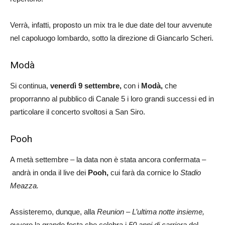
Verrà, infatti, proposto un mix tra le due date del tour avvenute
nel capoluogo lombardo, sotto la direzione di Giancarlo Scheri.
Modà
Si continua,
venerdì 9 settembre,
con i
Modà,
che
proporranno al pubblico di Canale 5 i loro grandi successi ed in
particolare il concerto svoltosi a San Siro.
Pooh
A metà settembre – la data non è stata ancora confermata –
andrà in onda il live dei
Pooh,
cui farà da cornice lo
Stadio
Meazza.
Assisteremo, dunque, alla
Reunion – L’ultima notte insieme,
ovvero la grande festa che celebra i
50 anni di carriera
del