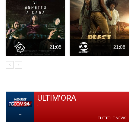
21:05
21:08
ULTIM'ORA
-
-
TUTTE LE NEWS