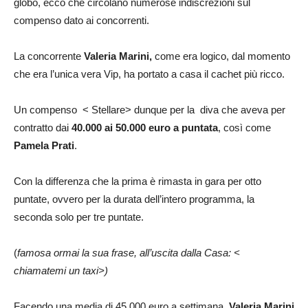
globo, ecco che circolano numerose indiscrezioni sul
compenso dato ai concorrenti.
La concorrente
Valeria Marini,
come era logico, dal momento
che era l’unica vera Vip, ha portato a casa il cachet più ricco.
Un compenso < Stellare> dunque per la diva che aveva per
contratto dai
40.000 ai 50.000 euro a puntata
, così come
Pamela Prati
.
Con la differenza che la prima è rimasta in gara per otto
puntate, ovvero per la durata dell’intero programma, la
seconda solo per tre puntate.
(
famosa ormai la sua frase, all’uscita dalla Casa: <
chiamatemi un taxi>)
Facendo una media di 45.000 euro a settimana,
Valeria Marini