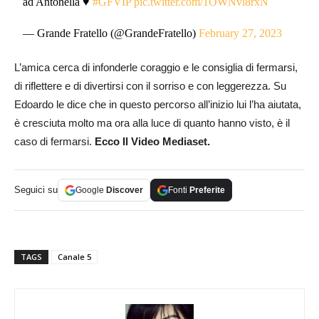
ad Antonella ♥️
#GFVIP
pic.twitter.com/1OWNvl8rxN
— Grande Fratello (@GrandeFratello)
February 27, 2023
L’amica cerca di infonderle coraggio e le consiglia di fermarsi,
di riflettere e di divertirsi con il sorriso e con leggerezza. Su
Edoardo le dice che in questo percorso all’inizio lui l’ha aiutata,
è cresciuta molto ma ora alla luce di quanto hanno visto, è il
caso di fermarsi.
Ecco Il Video Mediaset.
Seguici su
Google
Discover
Fonti
Preferite
TAGS
Canale 5