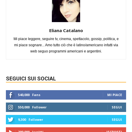
Eliana Catalano
Mi piace leggere, seguire tv, cinema, spettacolo, gossip, politica, e
mi piace sognare... Amo tutto ciò che è latino/americano infatti via
web seguo programmi americani e argentini.
SEGUICI SUI SOCIAL
540,000
Fans
MI PIACE
550,000
Follower
SEGUI
9,300
Follower
SEGUI
290,000
Iscritti
ISCRIVITI