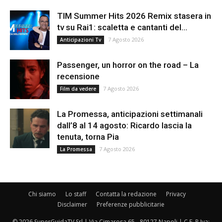
TIM Summer Hits 2026 Remix stasera in
tv su Rai1: scaletta e cantanti del...
7 Agosto 2026
Anticipazioni Tv
Passenger, un horror on the road – La
recensione
7 Agosto 2026
Film da vedere
La Promessa, anticipazioni settimanali
dall’8 al 14 agosto: Ricardo lascia la
tenuta, torna Pia
7 Agosto 2026
La Promessa
Chi siamo
Lo staff
Contatta la redazione
Privacy
Disclaimer
Preferenze pubblicitarie
© 2026 SuperGuidaTV Srl | Via Cimarosa 65 - 80127 Napoli | C.F. P.Iva: