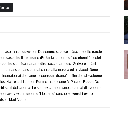
ferite
un'aspirante copywriter. Da sempre subisco il fascino delle parole
 è un caso che il mio nome (Eufemia, dal greco “ eu phemì ” = colei
 che significa 'parlare, dire, raccontare, etc'. Scrivere, infatti,
randi passioni assieme al canto, alla musica ed ai viaggi. Sono
e cinematografiche, amo i ‘courtroom drama’ - i film che si svolgono
stizia - e tutti i thriller. Per me, attori come Al Pacino, Robert De
ri sacri del cinema. Le serie tv che non smetterei mai di rivedere,
get away with murder’ e ‘Lie to me’ (anche se vorrei trovare il
ds’ e ‘Mad Men’).