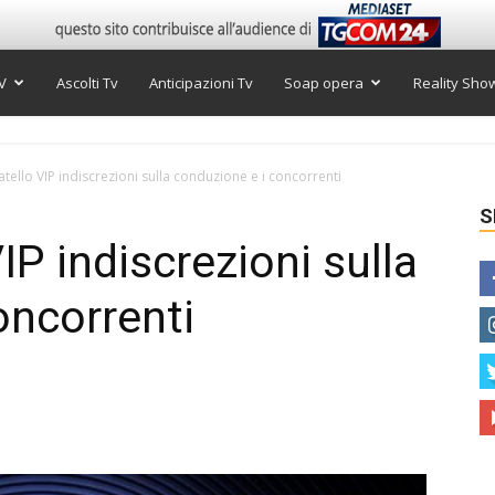
V
Ascolti Tv
Anticipazioni Tv
Soap opera
Reality Sho
tello VIP indiscrezioni sulla conduzione e i concorrenti
S
IP indiscrezioni sulla
oncorrenti