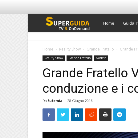
Super
Home
Guida T
Guida
Home
Reality Show
Grande Fratello
Grande Fra
Reality Show
Grande Fratello
Notizie
TV
Grande Fratello V
conduzione e i c
Da
Eufemia
-
28 Giugno 2016