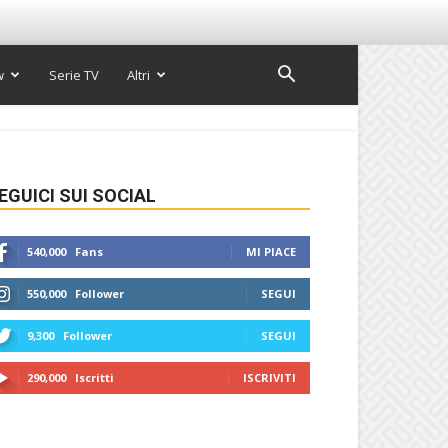
w
Serie TV
Altri
EGUICI SUI SOCIAL
540,000
Fans
MI PIACE
550,000
Follower
SEGUI
9,300
Follower
SEGUI
290,000
Iscritti
ISCRIVITI