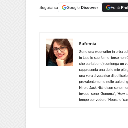
Seguici su
Google
Discover
Fonti
Pre
Eufemia
Sono una web writer in erba ed 
in tutte le sue forme: forse non
che parla bene) contenga un verbo
rappresenta una delle mie più g
una vera divoratrice di pellicol
prevalentemente nelle aule di giu
Niro e Jack Nicholson sono most
invece, sono ‘Gomorra’, ‘How to 
tempo per vedere ‘House of car