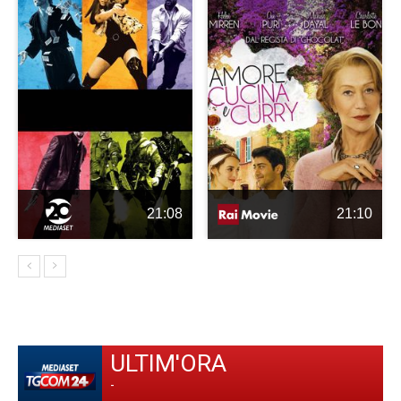
21:08
21:10
ULTIM'ORA
-