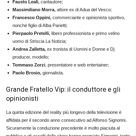
Fausto Leali,
cantautore;
Massimiliano Morra,
attore ex di Adua del Vesco;
Francesco Oppini,
commerciante e opinionista sportivo,
nonché figlio di Alba Parietti;
Pierpaolo Pretelli,
libero professionista e primo velino
uomo di Striscia La Notizia;
Andrea Zalletta,
ex tronista di Uomini e Donne e Dj
producer, modello;
Tommaso Zorzi
, presentatore e web entertainer;
Paolo Brosio,
giornalista.
Grande Fratello Vip: il conduttore e gli
opinionisti
La quinta edizione del reality più longevo della televisione è
affidata per il secondo anno consecutivo ad Alfonso Signorini.
Sicuramente la conduzione precedente è molto piaciuta al
pubblico e gli ascolti dello show hanno premiato Signorini, tanto