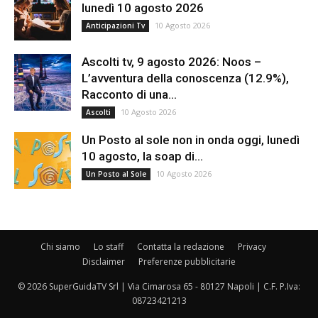
lunedì 10 agosto 2026
10 Agosto 2026
Anticipazioni Tv
Ascolti tv, 9 agosto 2026: Noos –
L’avventura della conoscenza (12.9%),
Racconto di una...
10 Agosto 2026
Ascolti
Un Posto al sole non in onda oggi, lunedì
10 agosto, la soap di...
10 Agosto 2026
Un Posto al Sole
Chi siamo
Lo staff
Contatta la redazione
Privacy
Disclaimer
Preferenze pubblicitarie
© 2026 SuperGuidaTV Srl | Via Cimarosa 65 - 80127 Napoli | C.F. P.Iva:
08723421213