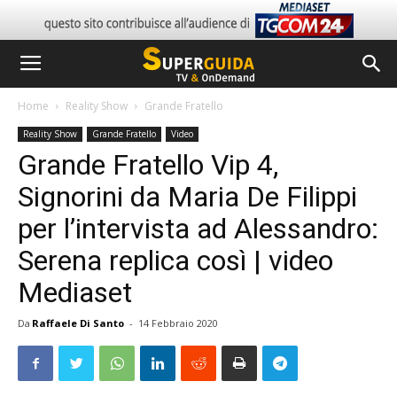
Home
Reality Show
Grande Fratello
Reality Show
Grande Fratello
Video
Grande Fratello Vip 4,
Signorini da Maria De Filippi
per l’intervista ad Alessandro:
Serena replica così | video
Mediaset
Da
Raffaele Di Santo
-
14 Febbraio 2020