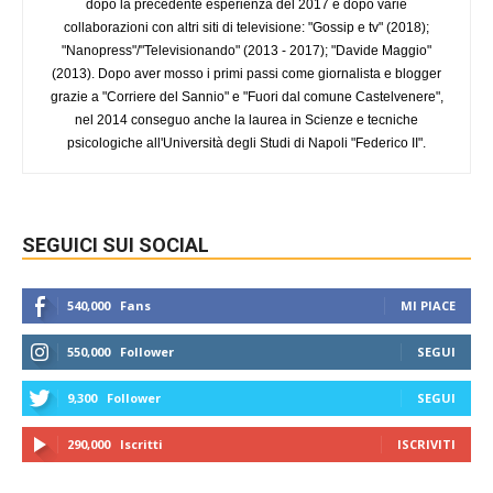
dopo la precedente esperienza del 2017 e dopo varie
collaborazioni con altri siti di televisione: "Gossip e tv" (2018);
"Nanopress"/"Televisionando" (2013 - 2017); "Davide Maggio"
(2013). Dopo aver mosso i primi passi come giornalista e blogger
grazie a "Corriere del Sannio" e "Fuori dal comune Castelvenere",
nel 2014 conseguo anche la laurea in Scienze e tecniche
psicologiche all'Università degli Studi di Napoli "Federico II".
SEGUICI SUI SOCIAL
540,000
Fans
MI PIACE
550,000
Follower
SEGUI
9,300
Follower
SEGUI
290,000
Iscritti
ISCRIVITI