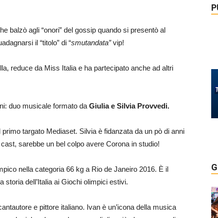
P
 balzò agli “onori” del gossip quando si presentò al
agnarsi il “titolo” di “
smutandata”
vip!
la, reduce da Miss Italia e ha partecipato anche ad altri
ni: duo musicale formato da
Giulia e Silvia Provvedi.
l primo targato Mediaset. Silvia è fidanzata da un pò di anni
cast, sarebbe un bel colpo avere Corona in studio!
G
mpico nella categoria 66 kg a Rio de Janeiro 2016. È il
toria dell’Italia ai Giochi olimpici estivi.
cantautore e pittore italiano. Ivan è un’icona della musica