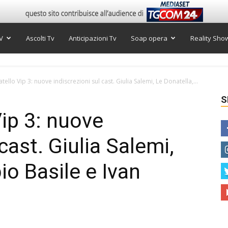
V
Ascolti Tv
Anticipazioni Tv
Soap opera
Reality Sho
ello Vip 3: nuove indiscrezioni sul cast. Giulia Salemi, Le Donatella,...
S
Vip 3: nuove
cast. Giulia Salemi,
io Basile e Ivan