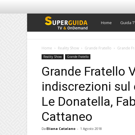
Super
Home
Guida T
Guida
Home
Reality Show
Grande Fratello
Grande Frat
Reality Show
Grande Fratello
TV
Grande Fratello 
indiscrezioni sul 
Le Donatella, Fab
Cattaneo
Da
Eliana Catalano
-
1 Agosto 2018