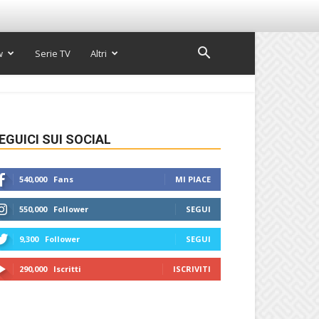
w
Serie TV
Altri
EGUICI SUI SOCIAL
540,000
Fans
MI PIACE
550,000
Follower
SEGUI
9,300
Follower
SEGUI
290,000
Iscritti
ISCRIVITI