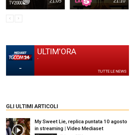
21:05
21:10
ULTIM'ORA
-
-
TUTTE LE NEWS
GLI ULTIMI ARTICOLI
My Sweet Lie, replica puntata 10 agosto
in streaming | Video Mediaset