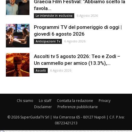
Graecia Film Festival: “Abbiamo scelto la
favola...
6 Agosto 2026
Le interviste in esclusiva
Programmi TV del pomeriggio di oggi |
giovedì 6 agosto 2026
6 Agosto 2026
Anticipazioni Tv
Ascolti tv 5 agosto 2026: Teo e Zodì –
Un cammello per amico (13.3%),...
6 Agosto 2026
Ascolti
Chi siamo
Lo staff
Contatta la redazione
Privacy
Disclaimer
Preferenze pubblicitarie
© 2026 SuperGuidaTV Srl | Via Cimarosa 65 - 80127 Napoli | C.F. P.Iva:
08723421213