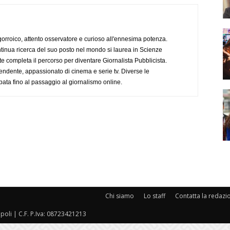
ogorroico, attento osservatore e curioso all'ennesima potenza.
tinua ricerca del suo posto nel mondo si laurea in Scienze
completa il percorso per diventare Giornalista Pubblicista.
endente, appassionato di cinema e serie tv. Diverse le
pata fino al passaggio al giornalismo online.
Chi siamo
Lo staff
Contatta la redazi
oli | C.F. P.Iva: 08723421213