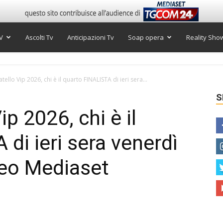
V
Ascolti Tv
Anticipazioni Tv
Soap opera
Reality Sho
ello Vip 2026, chi è il quarto FINALISTA di ieri sera...
S
p 2026, chi è il
di ieri sera venerdì
deo Mediaset