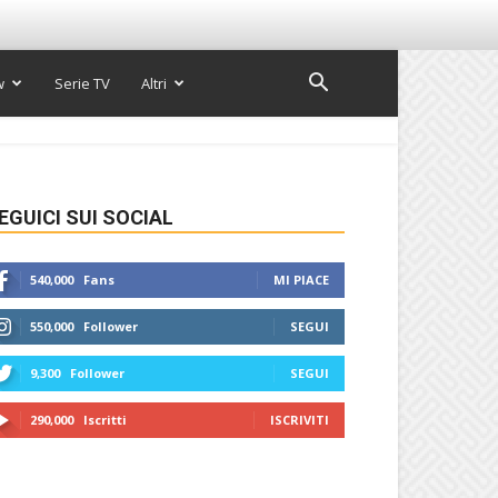
w
Serie TV
Altri
EGUICI SUI SOCIAL
540,000
Fans
MI PIACE
550,000
Follower
SEGUI
9,300
Follower
SEGUI
290,000
Iscritti
ISCRIVITI