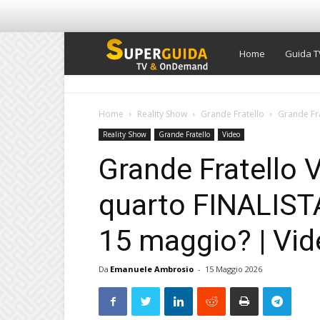
Super
Home
Guida T
Guida
Home
Reality Show
Grande Fratello
Grande Frat
Reality Show
Grande Fratello
Video
TV
Grande Fratello Vi
quarto FINALISTA 
15 maggio? | Vi
Da
Emanuele Ambrosio
-
15 Maggio 2026