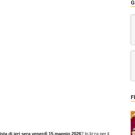
G
F
alista di ieri sera venerdì 15 maggio 2026
? In lizza per il