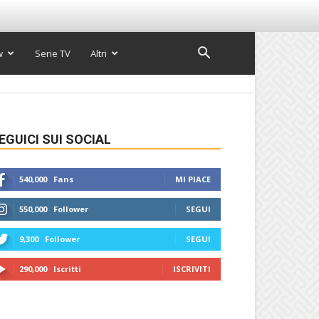
w
Serie TV
Altri
EGUICI SUI SOCIAL
540,000
Fans
MI PIACE
550,000
Follower
SEGUI
9,300
Follower
SEGUI
290,000
Iscritti
ISCRIVITI