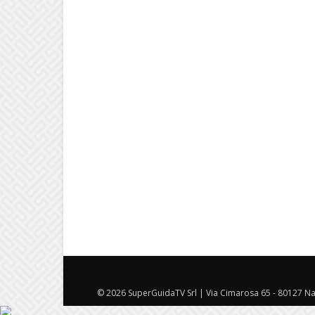
© 2026 SuperGuidaTV Srl | Via Cimarosa 65 - 80127 Nap