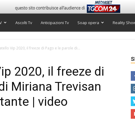
V
Ascolti Tv
Anticipazioni Tv
Soap opera
Reality Sho
ello Vip 2020, il freeze di Pago e le parole di...
S
ip 2020, il freeze di
di Miriana Trevisan
tante | video