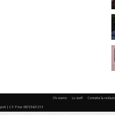
Chi siamo
Lo staff
Contatta la redazi
oli | C.F. P.Iva: 08723421213