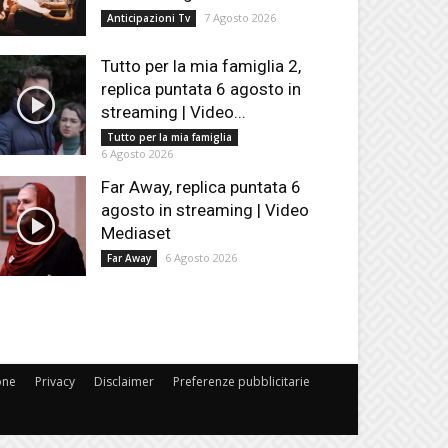
7 Agosto 2026
Anticipazioni Tv
Tutto per la mia famiglia 2,
replica puntata 6 agosto in
streaming | Video...
Tutto per la mia famiglia
6 Agosto 2026
Far Away, replica puntata 6
agosto in streaming | Video
Mediaset
6 Agosto 2026
Far Away
one
Privacy
Disclaimer
Preferenze pubblicitarie