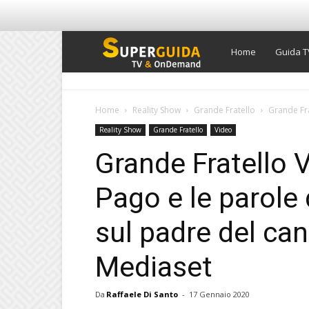
Super
Home
Guida T
Guida
Home
Reality Show
Grande Fratello
Grande Frat
Reality Show
Grande Fratello
Video
TV
Grande Fratello V
Pago e le parole 
sul padre del can
Mediaset
Da
Raffaele Di Santo
-
17 Gennaio 2020