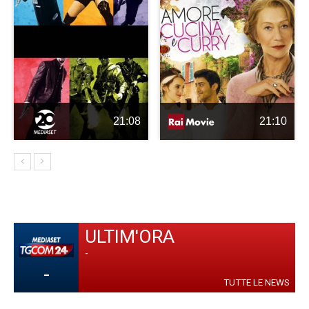
21:08
21:10
ULTIM'ORA
-
-
TUTTE LE NEWS