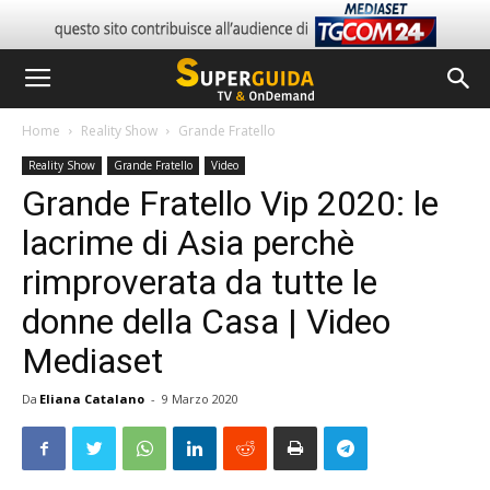
Home
Reality Show
Grande Fratello
Reality Show
Grande Fratello
Video
Grande Fratello Vip 2020: le
lacrime di Asia perchè
rimproverata da tutte le
donne della Casa | Video
Mediaset
Da
Eliana Catalano
-
9 Marzo 2020