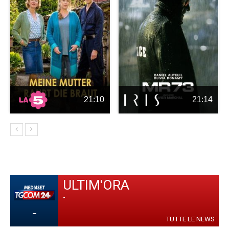
21:10
21:14
ULTIM'ORA
-
-
TUTTE LE NEWS